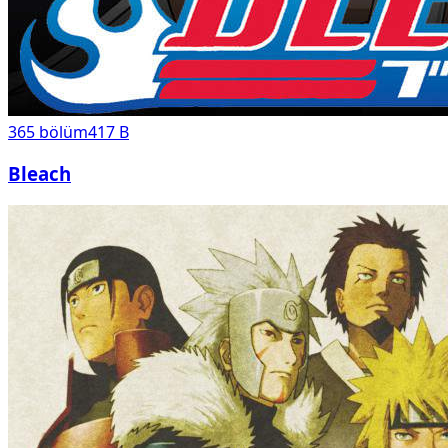
365
bölüm
417 B
Bleach