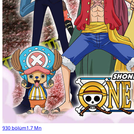
930
bölüm
1.7 Mn