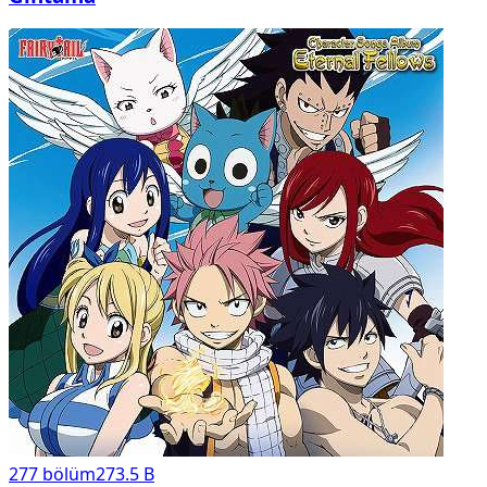
277
bölüm
273.5 B