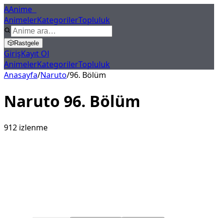
A
Anime
X
Animeler
Kategoriler
Topluluk
🎲
Rastgele
Giriş
Kayıt Ol
Animeler
Kategoriler
Topluluk
Anasayfa
/
Naruto
/
96
. Bölüm
Naruto
96
. Bölüm
912
izlenme