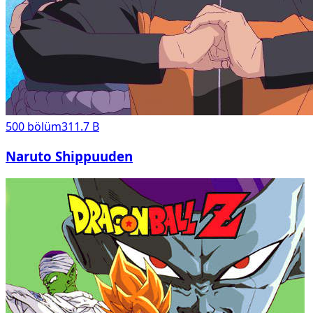
500
bölüm
311.7 B
Naruto Shippuuden