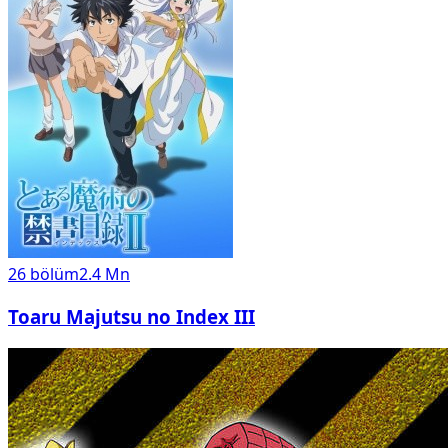
26
bölüm
2.4 Mn
Toaru Majutsu no Index III