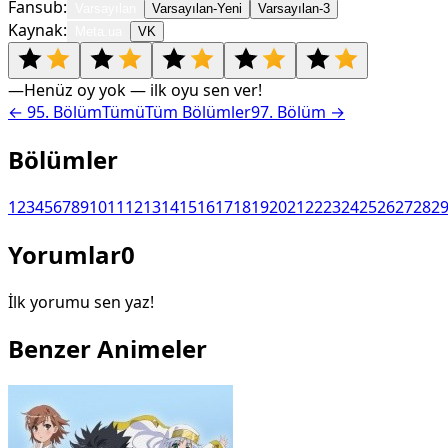
Fansub:
Varsayılan
Varsayılan-Yeni
Varsayılan-3
Kaynak:
Meta.ua
VK
—
Henüz oy yok — ilk oyu sen ver!
←
95
. Bölüm
Tümü
Tüm Bölümler
97
. Bölüm →
Bölümler
1
2
3
4
5
6
7
8
9
10
11
12
13
14
15
16
17
18
19
20
21
22
23
24
25
26
27
28
2
Yorumlar
0
İlk yorumu sen yaz!
Benzer Animeler