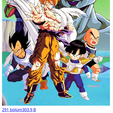
291
bölüm
303.9 B