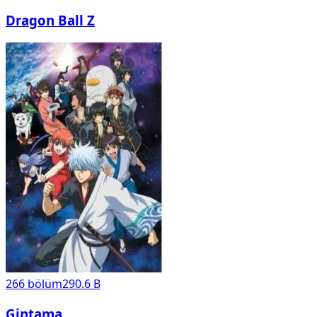
Dragon Ball Z
266
bölüm
290.6 B
Gintama