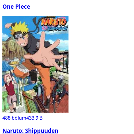
One Piece
488
bölüm
433.9 B
Naruto: Shippuuden