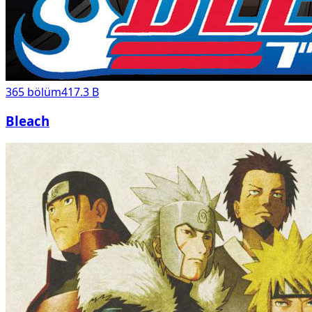
365
bölüm
417.3 B
Bleach