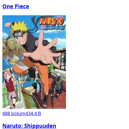
One Piece
488
bölüm
434.4 B
Naruto: Shippuuden