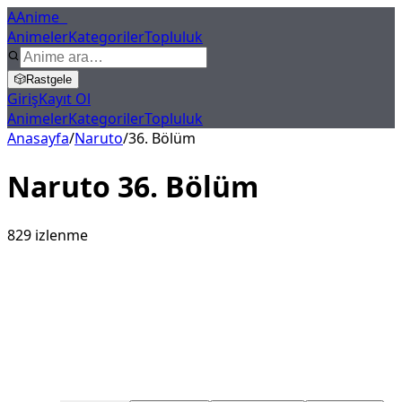
A
Anime
X
Animeler
Kategoriler
Topluluk
🎲
Rastgele
Giriş
Kayıt Ol
Animeler
Kategoriler
Topluluk
Anasayfa
/
Naruto
/
36
. Bölüm
Naruto
36
. Bölüm
829
izlenme