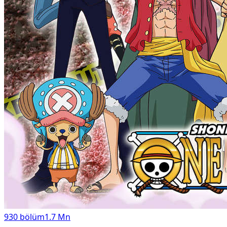
930
bölüm
1.7 Mn