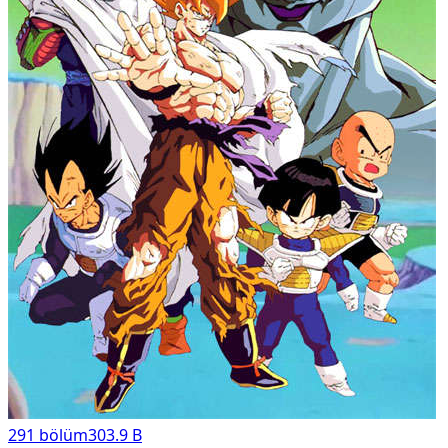
291
bölüm
303.9 B