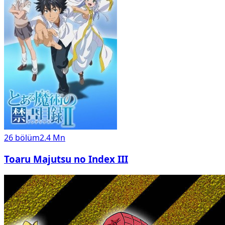
26
bölüm
2.4 Mn
Toaru Majutsu no Index III