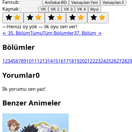
Fansub:
Varsayılan
AniSekai-BD
Varsayılan-Yeni
Varsayılan-3
Kaynak:
Meta.ua
VK
VK 2
VK 3
VK 4
Myvi
—
Henüz oy yok — ilk oyu sen ver!
←
35
. Bölüm
Tümü
Tüm Bölümler
37
. Bölüm →
Bölümler
1
2
3
4
5
6
7
8
9
10
11
12
13
14
15
16
17
18
19
20
21
22
23
24
25
26
27
28
2
Yorumlar
0
İlk yorumu sen yaz!
Benzer Animeler