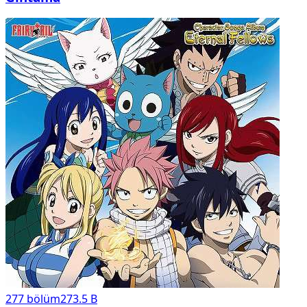
277
bölüm
273.5 B