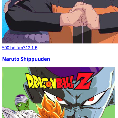
500
bölüm
312.1 B
Naruto Shippuuden