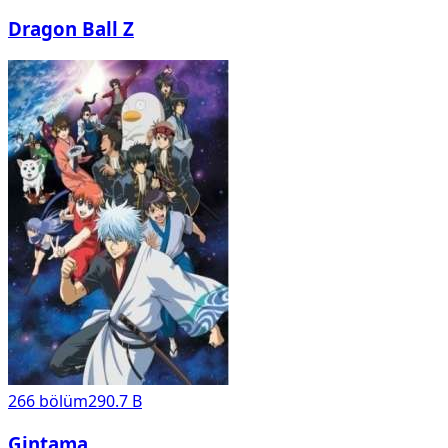
Dragon Ball Z
266
bölüm
290.7 B
Gintama