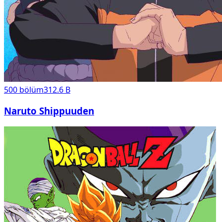
500
bölüm
312.6 B
Naruto Shippuuden