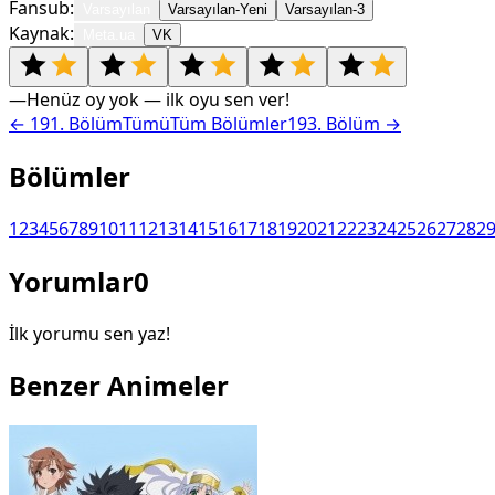
Fansub:
Varsayılan
Varsayılan-Yeni
Varsayılan-3
Kaynak:
Meta.ua
VK
—
Henüz oy yok — ilk oyu sen ver!
←
191
. Bölüm
Tümü
Tüm Bölümler
193
. Bölüm →
Bölümler
1
2
3
4
5
6
7
8
9
10
11
12
13
14
15
16
17
18
19
20
21
22
23
24
25
26
27
28
2
Yorumlar
0
İlk yorumu sen yaz!
Benzer Animeler