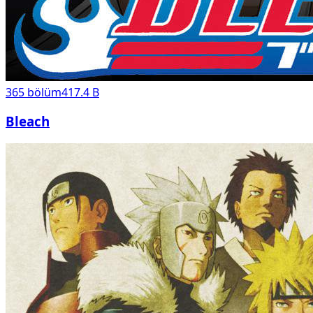
365
bölüm
417.4 B
Bleach