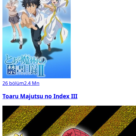
26
bölüm
2.4 Mn
Toaru Majutsu no Index III