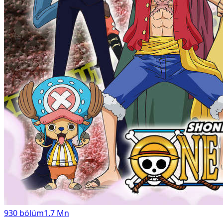
930
bölüm
1.7 Mn