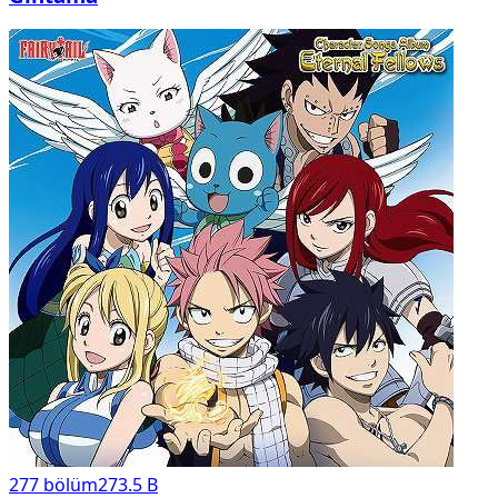
277
bölüm
273.5 B