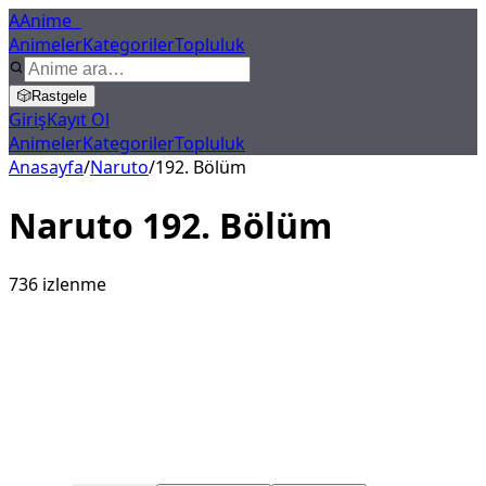
A
Anime
X
Animeler
Kategoriler
Topluluk
🎲
Rastgele
Giriş
Kayıt Ol
Animeler
Kategoriler
Topluluk
Anasayfa
/
Naruto
/
192
. Bölüm
Naruto
192
. Bölüm
736
izlenme