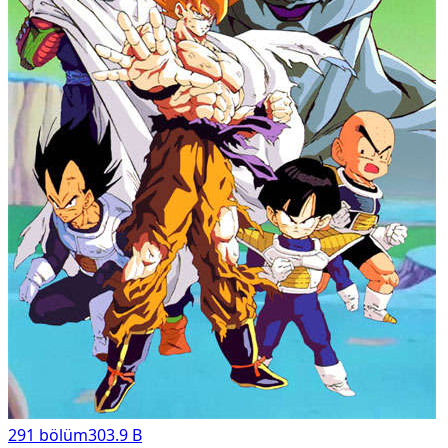
291
bölüm
303.9 B