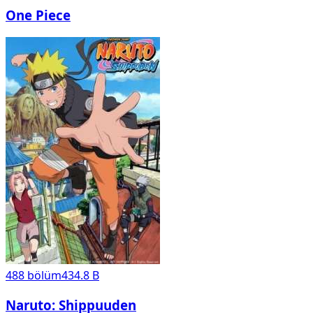
One Piece
488
bölüm
434.8 B
Naruto: Shippuuden