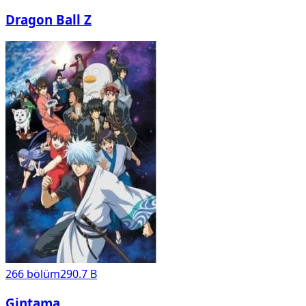
Dragon Ball Z
266
bölüm
290.7 B
Gintama