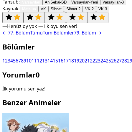
Fansub:
Varsayılan
AniSekai-BD
Varsayılan-Yeni
Varsayılan-3
Kaynak:
Meta.ua
VK
Sibnet
Sibnet 2
VK 2
VK 3
—
Henüz oy yok — ilk oyu sen ver!
←
77
. Bölüm
Tümü
Tüm Bölümler
79
. Bölüm →
Bölümler
1
2
3
4
5
6
7
8
9
10
11
12
13
14
15
16
17
18
19
20
21
22
23
24
25
26
27
28
2
Yorumlar
0
İlk yorumu sen yaz!
Benzer Animeler