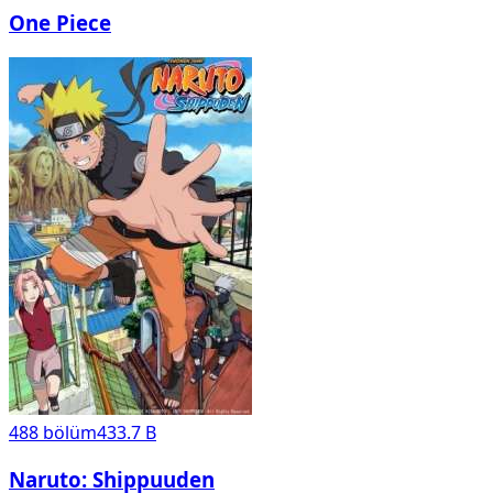
One Piece
488
bölüm
433.7 B
Naruto: Shippuuden