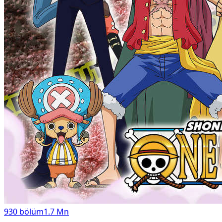
930
bölüm
1.7 Mn