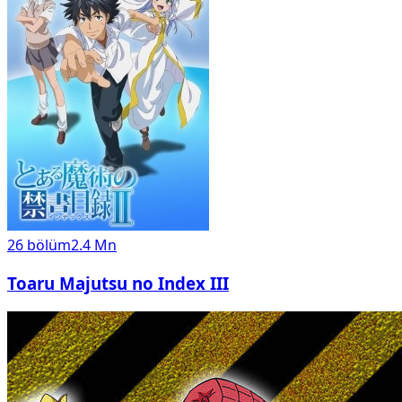
26
bölüm
2.4 Mn
Toaru Majutsu no Index III