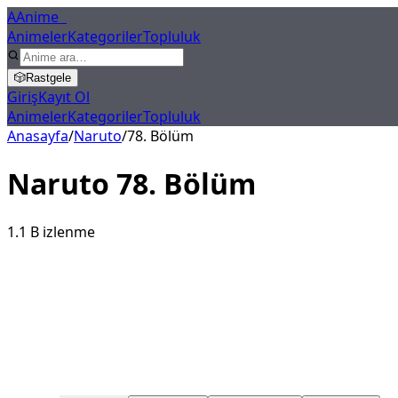
A
Anime
X
Animeler
Kategoriler
Topluluk
🎲
Rastgele
Giriş
Kayıt Ol
Animeler
Kategoriler
Topluluk
Anasayfa
/
Naruto
/
78
. Bölüm
Naruto
78
. Bölüm
1.1 B
izlenme