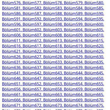
Bölüm
576
. Bölüm
577
. Bölüm
578
. Bölüm
579
. Bölüm
580
.
Bölüm
581
. Bölüm
582
. Bölüm
583
. Bölüm
584
. Bölüm
585
.
Bölüm
586
. Bölüm
587
. Bölüm
588
. Bölüm
589
. Bölüm
590
.
Bölüm
591
. Bölüm
592
. Bölüm
593
. Bölüm
594
. Bölüm
595
.
Bölüm
596
. Bölüm
597
. Bölüm
598
. Bölüm
599
. Bölüm
600
.
Bölüm
601
. Bölüm
602
. Bölüm
603
. Bölüm
604
. Bölüm
605
.
Bölüm
606
. Bölüm
607
. Bölüm
608
. Bölüm
609
. Bölüm
610
.
Bölüm
611
. Bölüm
612
. Bölüm
613
. Bölüm
614
. Bölüm
615
.
Bölüm
616
. Bölüm
617
. Bölüm
618
. Bölüm
619
. Bölüm
620
.
Bölüm
621
. Bölüm
622
. Bölüm
623
. Bölüm
624
. Bölüm
625
.
Bölüm
626
. Bölüm
627
. Bölüm
628
. Bölüm
629
. Bölüm
630
.
Bölüm
631
. Bölüm
632
. Bölüm
633
. Bölüm
634
. Bölüm
635
.
Bölüm
636
. Bölüm
637
. Bölüm
638
. Bölüm
639
. Bölüm
640
.
Bölüm
641
. Bölüm
642
. Bölüm
643
. Bölüm
644
. Bölüm
645
.
Bölüm
646
. Bölüm
647
. Bölüm
648
. Bölüm
649
. Bölüm
650
.
Bölüm
651
. Bölüm
652
. Bölüm
653
. Bölüm
654
. Bölüm
655
.
Bölüm
656
. Bölüm
657
. Bölüm
658
. Bölüm
659
. Bölüm
660
.
Bölüm
661
. Bölüm
662
. Bölüm
663
. Bölüm
664
. Bölüm
665
.
Bölüm
666
. Bölüm
667
. Bölüm
668
. Bölüm
669
. Bölüm
670
.
Bölüm
671
. Bölüm
672
. Bölüm
673
. Bölüm
674
. Bölüm
675
.