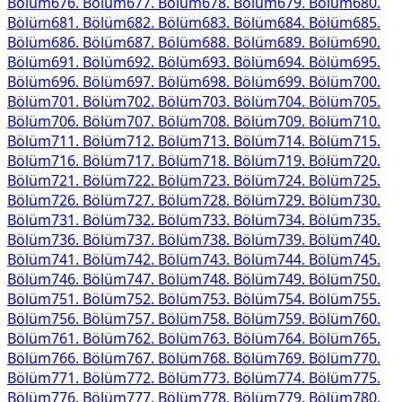
Bölüm
676
. Bölüm
677
. Bölüm
678
. Bölüm
679
. Bölüm
680
.
Bölüm
681
. Bölüm
682
. Bölüm
683
. Bölüm
684
. Bölüm
685
.
Bölüm
686
. Bölüm
687
. Bölüm
688
. Bölüm
689
. Bölüm
690
.
Bölüm
691
. Bölüm
692
. Bölüm
693
. Bölüm
694
. Bölüm
695
.
Bölüm
696
. Bölüm
697
. Bölüm
698
. Bölüm
699
. Bölüm
700
.
Bölüm
701
. Bölüm
702
. Bölüm
703
. Bölüm
704
. Bölüm
705
.
Bölüm
706
. Bölüm
707
. Bölüm
708
. Bölüm
709
. Bölüm
710
.
Bölüm
711
. Bölüm
712
. Bölüm
713
. Bölüm
714
. Bölüm
715
.
Bölüm
716
. Bölüm
717
. Bölüm
718
. Bölüm
719
. Bölüm
720
.
Bölüm
721
. Bölüm
722
. Bölüm
723
. Bölüm
724
. Bölüm
725
.
Bölüm
726
. Bölüm
727
. Bölüm
728
. Bölüm
729
. Bölüm
730
.
Bölüm
731
. Bölüm
732
. Bölüm
733
. Bölüm
734
. Bölüm
735
.
Bölüm
736
. Bölüm
737
. Bölüm
738
. Bölüm
739
. Bölüm
740
.
Bölüm
741
. Bölüm
742
. Bölüm
743
. Bölüm
744
. Bölüm
745
.
Bölüm
746
. Bölüm
747
. Bölüm
748
. Bölüm
749
. Bölüm
750
.
Bölüm
751
. Bölüm
752
. Bölüm
753
. Bölüm
754
. Bölüm
755
.
Bölüm
756
. Bölüm
757
. Bölüm
758
. Bölüm
759
. Bölüm
760
.
Bölüm
761
. Bölüm
762
. Bölüm
763
. Bölüm
764
. Bölüm
765
.
Bölüm
766
. Bölüm
767
. Bölüm
768
. Bölüm
769
. Bölüm
770
.
Bölüm
771
. Bölüm
772
. Bölüm
773
. Bölüm
774
. Bölüm
775
.
Bölüm
776
. Bölüm
777
. Bölüm
778
. Bölüm
779
. Bölüm
780
.