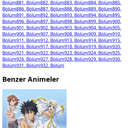
Bölüm
881
. Bölüm
882
. Bölüm
883
. Bölüm
884
. Bölüm
885
.
Bölüm
886
. Bölüm
887
. Bölüm
888
. Bölüm
889
. Bölüm
890
.
Bölüm
891
. Bölüm
892
. Bölüm
893
. Bölüm
894
. Bölüm
895
.
Bölüm
896
. Bölüm
897
. Bölüm
898
. Bölüm
899
. Bölüm
900
.
Bölüm
901
. Bölüm
902
. Bölüm
903
. Bölüm
904
. Bölüm
905
.
Bölüm
906
. Bölüm
907
. Bölüm
908
. Bölüm
909
. Bölüm
910
.
Bölüm
911
. Bölüm
912
. Bölüm
913
. Bölüm
914
. Bölüm
915
.
Bölüm
916
. Bölüm
917
. Bölüm
918
. Bölüm
919
. Bölüm
920
.
Bölüm
921
. Bölüm
922
. Bölüm
923
. Bölüm
924
. Bölüm
925
.
Bölüm
926
. Bölüm
927
. Bölüm
928
. Bölüm
929
. Bölüm
930
.
Bölüm
931
. Bölüm
932
. Bölüm
Benzer Animeler