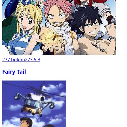
277
bölüm
273.5 B
Fairy Tail