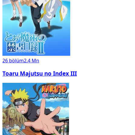
26
bölüm
2.4 Mn
Toaru Majutsu no Index III