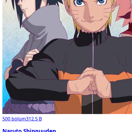
500
bölüm
312.5 B
Naruto Shippuuden