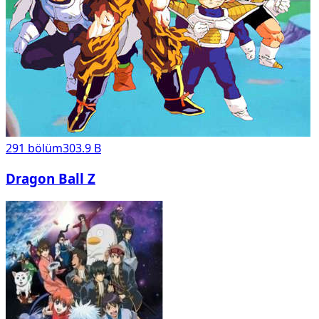
291
bölüm
303.9 B
Dragon Ball Z