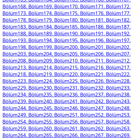
Bölüm
168
. Bölüm
169
. Bölüm
170
. Bölüm
171
. Bölüm
172
.
Bölüm
173
. Bölüm
174
. Bölüm
175
. Bölüm
176
. Bölüm
177
.
Bölüm
178
. Bölüm
179
. Bölüm
180
. Bölüm
181
. Bölüm
182
.
Bölüm
183
. Bölüm
184
. Bölüm
185
. Bölüm
186
. Bölüm
187
.
Bölüm
188
. Bölüm
189
. Bölüm
190
. Bölüm
191
. Bölüm
192
.
Bölüm
193
. Bölüm
194
. Bölüm
195
. Bölüm
196
. Bölüm
197
.
Bölüm
198
. Bölüm
199
. Bölüm
200
. Bölüm
201
. Bölüm
202
.
Bölüm
203
. Bölüm
204
. Bölüm
205
. Bölüm
206
. Bölüm
207
.
Bölüm
208
. Bölüm
209
. Bölüm
210
. Bölüm
211
. Bölüm
212
.
Bölüm
213
. Bölüm
214
. Bölüm
215
. Bölüm
216
. Bölüm
217
.
Bölüm
218
. Bölüm
219
. Bölüm
220
. Bölüm
221
. Bölüm
222
.
Bölüm
223
. Bölüm
224
. Bölüm
225
. Bölüm
226
. Bölüm
228
.
Bölüm
229
. Bölüm
230
. Bölüm
231
. Bölüm
232
. Bölüm
233
.
Bölüm
234
. Bölüm
235
. Bölüm
236
. Bölüm
237
. Bölüm
238
.
Bölüm
239
. Bölüm
240
. Bölüm
241
. Bölüm
242
. Bölüm
243
.
Bölüm
244
. Bölüm
245
. Bölüm
246
. Bölüm
247
. Bölüm
248
.
Bölüm
249
. Bölüm
250
. Bölüm
251
. Bölüm
252
. Bölüm
253
.
Bölüm
254
. Bölüm
255
. Bölüm
256
. Bölüm
257
. Bölüm
258
.
Bölüm
259
. Bölüm
260
. Bölüm
261
. Bölüm
262
. Bölüm
263
.
Bölüm
264
. Bölüm
265
. Bölüm
266
. Bölüm
267
. Bölüm
269
.