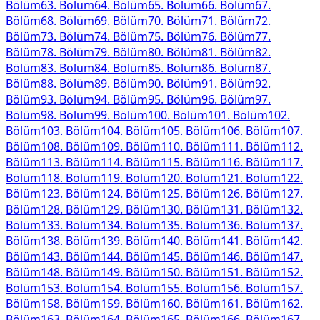
Bölüm
63
. Bölüm
64
. Bölüm
65
. Bölüm
66
. Bölüm
67
.
Bölüm
68
. Bölüm
69
. Bölüm
70
. Bölüm
71
. Bölüm
72
.
Bölüm
73
. Bölüm
74
. Bölüm
75
. Bölüm
76
. Bölüm
77
.
Bölüm
78
. Bölüm
79
. Bölüm
80
. Bölüm
81
. Bölüm
82
.
Bölüm
83
. Bölüm
84
. Bölüm
85
. Bölüm
86
. Bölüm
87
.
Bölüm
88
. Bölüm
89
. Bölüm
90
. Bölüm
91
. Bölüm
92
.
Bölüm
93
. Bölüm
94
. Bölüm
95
. Bölüm
96
. Bölüm
97
.
Bölüm
98
. Bölüm
99
. Bölüm
100
. Bölüm
101
. Bölüm
102
.
Bölüm
103
. Bölüm
104
. Bölüm
105
. Bölüm
106
. Bölüm
107
.
Bölüm
108
. Bölüm
109
. Bölüm
110
. Bölüm
111
. Bölüm
112
.
Bölüm
113
. Bölüm
114
. Bölüm
115
. Bölüm
116
. Bölüm
117
.
Bölüm
118
. Bölüm
119
. Bölüm
120
. Bölüm
121
. Bölüm
122
.
Bölüm
123
. Bölüm
124
. Bölüm
125
. Bölüm
126
. Bölüm
127
.
Bölüm
128
. Bölüm
129
. Bölüm
130
. Bölüm
131
. Bölüm
132
.
Bölüm
133
. Bölüm
134
. Bölüm
135
. Bölüm
136
. Bölüm
137
.
Bölüm
138
. Bölüm
139
. Bölüm
140
. Bölüm
141
. Bölüm
142
.
Bölüm
143
. Bölüm
144
. Bölüm
145
. Bölüm
146
. Bölüm
147
.
Bölüm
148
. Bölüm
149
. Bölüm
150
. Bölüm
151
. Bölüm
152
.
Bölüm
153
. Bölüm
154
. Bölüm
155
. Bölüm
156
. Bölüm
157
.
Bölüm
158
. Bölüm
159
. Bölüm
160
. Bölüm
161
. Bölüm
162
.
Bölüm
163
. Bölüm
164
. Bölüm
165
. Bölüm
166
. Bölüm
167
.