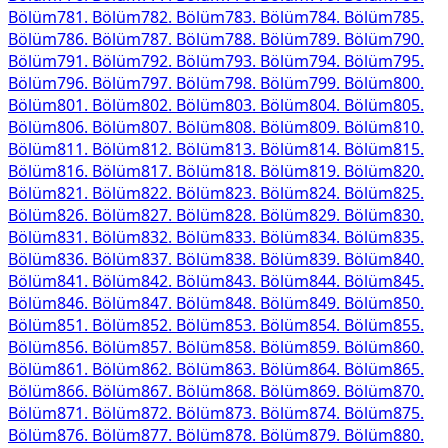
Bölüm
781
. Bölüm
782
. Bölüm
783
. Bölüm
784
. Bölüm
785
.
Bölüm
786
. Bölüm
787
. Bölüm
788
. Bölüm
789
. Bölüm
790
.
Bölüm
791
. Bölüm
792
. Bölüm
793
. Bölüm
794
. Bölüm
795
.
Bölüm
796
. Bölüm
797
. Bölüm
798
. Bölüm
799
. Bölüm
800
.
Bölüm
801
. Bölüm
802
. Bölüm
803
. Bölüm
804
. Bölüm
805
.
Bölüm
806
. Bölüm
807
. Bölüm
808
. Bölüm
809
. Bölüm
810
.
Bölüm
811
. Bölüm
812
. Bölüm
813
. Bölüm
814
. Bölüm
815
.
Bölüm
816
. Bölüm
817
. Bölüm
818
. Bölüm
819
. Bölüm
820
.
Bölüm
821
. Bölüm
822
. Bölüm
823
. Bölüm
824
. Bölüm
825
.
Bölüm
826
. Bölüm
827
. Bölüm
828
. Bölüm
829
. Bölüm
830
.
Bölüm
831
. Bölüm
832
. Bölüm
833
. Bölüm
834
. Bölüm
835
.
Bölüm
836
. Bölüm
837
. Bölüm
838
. Bölüm
839
. Bölüm
840
.
Bölüm
841
. Bölüm
842
. Bölüm
843
. Bölüm
844
. Bölüm
845
.
Bölüm
846
. Bölüm
847
. Bölüm
848
. Bölüm
849
. Bölüm
850
.
Bölüm
851
. Bölüm
852
. Bölüm
853
. Bölüm
854
. Bölüm
855
.
Bölüm
856
. Bölüm
857
. Bölüm
858
. Bölüm
859
. Bölüm
860
.
Bölüm
861
. Bölüm
862
. Bölüm
863
. Bölüm
864
. Bölüm
865
.
Bölüm
866
. Bölüm
867
. Bölüm
868
. Bölüm
869
. Bölüm
870
.
Bölüm
871
. Bölüm
872
. Bölüm
873
. Bölüm
874
. Bölüm
875
.
Bölüm
876
. Bölüm
877
. Bölüm
878
. Bölüm
879
. Bölüm
880
.