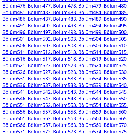
Bölüm
476
. Bölüm
477
. Bölüm
478
. Bölüm
479
. Bölüm
480
.
Bölüm
481
. Bölüm
482
. Bölüm
483
. Bölüm
484
. Bölüm
485
.
Bölüm
486
. Bölüm
487
. Bölüm
488
. Bölüm
489
. Bölüm
490
.
Bölüm
491
. Bölüm
492
. Bölüm
493
. Bölüm
494
. Bölüm
495
.
Bölüm
496
. Bölüm
497
. Bölüm
498
. Bölüm
499
. Bölüm
500
.
Bölüm
501
. Bölüm
502
. Bölüm
503
. Bölüm
504
. Bölüm
505
.
Bölüm
506
. Bölüm
507
. Bölüm
508
. Bölüm
509
. Bölüm
510
.
Bölüm
511
. Bölüm
512
. Bölüm
513
. Bölüm
514
. Bölüm
515
.
Bölüm
516
. Bölüm
517
. Bölüm
518
. Bölüm
519
. Bölüm
520
.
Bölüm
521
. Bölüm
522
. Bölüm
523
. Bölüm
524
. Bölüm
525
.
Bölüm
526
. Bölüm
527
. Bölüm
528
. Bölüm
529
. Bölüm
530
.
Bölüm
531
. Bölüm
532
. Bölüm
533
. Bölüm
534
. Bölüm
535
.
Bölüm
536
. Bölüm
537
. Bölüm
538
. Bölüm
539
. Bölüm
540
.
Bölüm
541
. Bölüm
542
. Bölüm
543
. Bölüm
544
. Bölüm
545
.
Bölüm
546
. Bölüm
547
. Bölüm
548
. Bölüm
549
. Bölüm
550
.
Bölüm
551
. Bölüm
552
. Bölüm
553
. Bölüm
554
. Bölüm
555
.
Bölüm
556
. Bölüm
557
. Bölüm
558
. Bölüm
559
. Bölüm
560
.
Bölüm
561
. Bölüm
562
. Bölüm
563
. Bölüm
564
. Bölüm
565
.
Bölüm
566
. Bölüm
567
. Bölüm
568
. Bölüm
569
. Bölüm
570
.
Bölüm
571
. Bölüm
572
. Bölüm
573
. Bölüm
574
. Bölüm
575
.