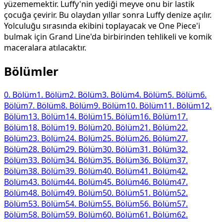
yüzememektir. Luffy'nin yediği meyve onu bir lastik
çocuğa çevirir. Bu olaydan yıllar sonra Luffy denize açılır.
Yolculuğu sırasında ekibini toplayacak ve One Piece'i
bulmak için Grand Line'da birbirinden tehlikeli ve komik
maceralara atılacaktır.
Bölümler
0
. Bölüm
1
. Bölüm
2
. Bölüm
3
. Bölüm
4
. Bölüm
5
. Bölüm
6
.
Bölüm
7
. Bölüm
8
. Bölüm
9
. Bölüm
10
. Bölüm
11
. Bölüm
12
.
Bölüm
13
. Bölüm
14
. Bölüm
15
. Bölüm
16
. Bölüm
17
.
Bölüm
18
. Bölüm
19
. Bölüm
20
. Bölüm
21
. Bölüm
22
.
Bölüm
23
. Bölüm
24
. Bölüm
25
. Bölüm
26
. Bölüm
27
.
Bölüm
28
. Bölüm
29
. Bölüm
30
. Bölüm
31
. Bölüm
32
.
Bölüm
33
. Bölüm
34
. Bölüm
35
. Bölüm
36
. Bölüm
37
.
Bölüm
38
. Bölüm
39
. Bölüm
40
. Bölüm
41
. Bölüm
42
.
Bölüm
43
. Bölüm
44
. Bölüm
45
. Bölüm
46
. Bölüm
47
.
Bölüm
48
. Bölüm
49
. Bölüm
50
. Bölüm
51
. Bölüm
52
.
Bölüm
53
. Bölüm
54
. Bölüm
55
. Bölüm
56
. Bölüm
57
.
Bölüm
58
. Bölüm
59
. Bölüm
60
. Bölüm
61
. Bölüm
62
.