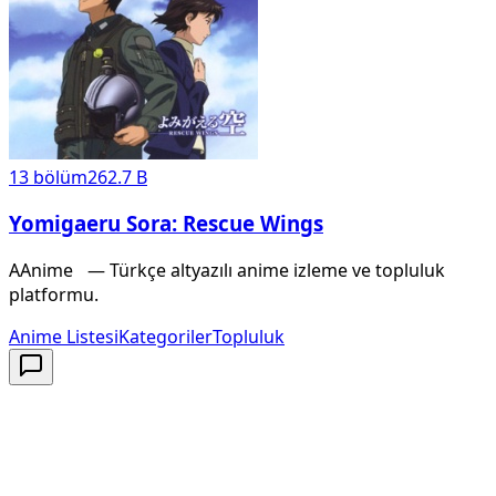
13
bölüm
262.7 B
Yomigaeru Sora: Rescue Wings
A
Anime
X
— Türkçe altyazılı anime izleme ve topluluk
platformu.
Anime Listesi
Kategoriler
Topluluk