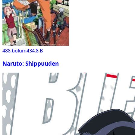
488
bölüm
434.8 B
Naruto: Shippuuden