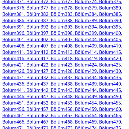
Bölüm
371
. Bölüm
372
. Bölüm
373
. Bölüm
374
. Bölüm
375
.
Bölüm
376
. Bölüm
377
. Bölüm
378
. Bölüm
379
. Bölüm
380
.
Bölüm
381
. Bölüm
382
. Bölüm
383
. Bölüm
384
. Bölüm
385
.
Bölüm
386
. Bölüm
387
. Bölüm
388
. Bölüm
389
. Bölüm
390
.
Bölüm
391
. Bölüm
392
. Bölüm
393
. Bölüm
394
. Bölüm
395
.
Bölüm
396
. Bölüm
397
. Bölüm
398
. Bölüm
399
. Bölüm
400
.
Bölüm
401
. Bölüm
402
. Bölüm
403
. Bölüm
404
. Bölüm
405
.
Bölüm
406
. Bölüm
407
. Bölüm
408
. Bölüm
409
. Bölüm
410
.
Bölüm
411
. Bölüm
412
. Bölüm
413
. Bölüm
414
. Bölüm
415
.
Bölüm
416
. Bölüm
417
. Bölüm
418
. Bölüm
419
. Bölüm
420
.
Bölüm
421
. Bölüm
422
. Bölüm
423
. Bölüm
424
. Bölüm
425
.
Bölüm
426
. Bölüm
427
. Bölüm
428
. Bölüm
429
. Bölüm
430
.
Bölüm
431
. Bölüm
432
. Bölüm
433
. Bölüm
434
. Bölüm
435
.
Bölüm
436
. Bölüm
437
. Bölüm
438
. Bölüm
439
. Bölüm
440
.
Bölüm
441
. Bölüm
442
. Bölüm
443
. Bölüm
444
. Bölüm
445
.
Bölüm
446
. Bölüm
447
. Bölüm
448
. Bölüm
449
. Bölüm
450
.
Bölüm
451
. Bölüm
452
. Bölüm
453
. Bölüm
454
. Bölüm
455
.
Bölüm
456
. Bölüm
457
. Bölüm
458
. Bölüm
459
. Bölüm
460
.
Bölüm
461
. Bölüm
462
. Bölüm
463
. Bölüm
464
. Bölüm
465
.
Bölüm
466
. Bölüm
467
. Bölüm
468
. Bölüm
469
. Bölüm
470
.
Bölüm
471
. Bölüm
472
. Bölüm
473
. Bölüm
474
. Bölüm
475
.