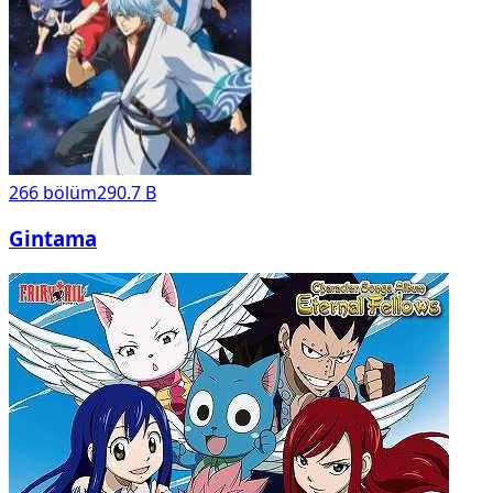
266
bölüm
290.7 B
Gintama