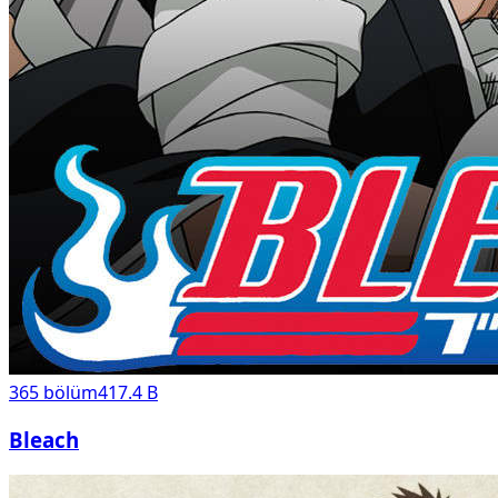
365
bölüm
417.4 B
Bleach