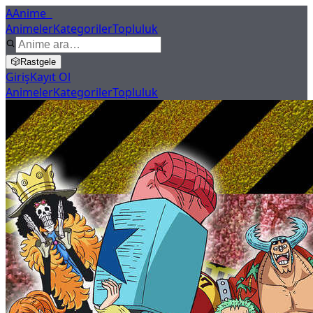
A
Anime
X
Animeler
Kategoriler
Topluluk
🎲
Rastgele
Giriş
Kayıt Ol
Animeler
Kategoriler
Topluluk