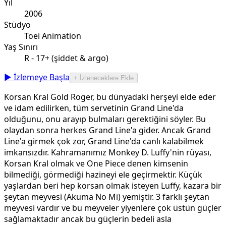
Yıl
2006
Stüdyo
Toei Animation
Yaş Sınırı
R - 17+ (şiddet & argo)
▶ İzlemeye Başla
+ İzleneceklere Ekle
Korsan Kral Gold Roger, bu dünyadaki herşeyi elde eder
ve idam edilirken, tüm servetinin Grand Line'da
olduğunu, onu arayıp bulmaları gerektiğini söyler. Bu
olaydan sonra herkes Grand Line'a gider. Ancak Grand
Line'a girmek çok zor, Grand Line'da canlı kalabilmek
imkansızdır. Kahramanımız Monkey D. Luffy'nin rüyası,
Korsan Kral olmak ve One Piece denen kimsenin
bilmediği, görmediği hazineyi ele geçirmektir. Küçük
yaşlardan beri hep korsan olmak isteyen Luffy, kazara bir
şeytan meyvesi (Akuma No Mi) yemiştir. 3 farklı şeytan
meyvesi vardır ve bu meyveler yiyenlere çok üstün güçler
sağlamaktadır ancak bu güçlerin bedeli asla