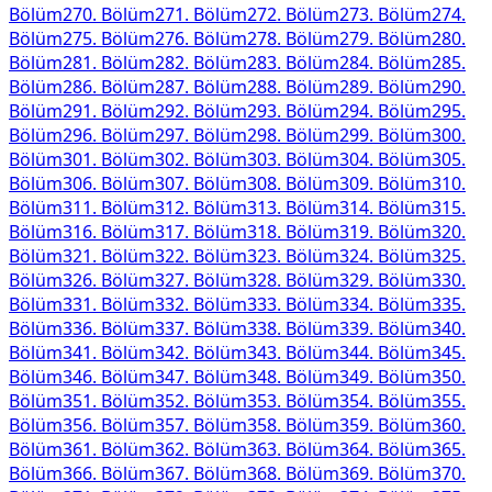
Bölüm
270
. Bölüm
271
. Bölüm
272
. Bölüm
273
. Bölüm
274
.
Bölüm
275
. Bölüm
276
. Bölüm
278
. Bölüm
279
. Bölüm
280
.
Bölüm
281
. Bölüm
282
. Bölüm
283
. Bölüm
284
. Bölüm
285
.
Bölüm
286
. Bölüm
287
. Bölüm
288
. Bölüm
289
. Bölüm
290
.
Bölüm
291
. Bölüm
292
. Bölüm
293
. Bölüm
294
. Bölüm
295
.
Bölüm
296
. Bölüm
297
. Bölüm
298
. Bölüm
299
. Bölüm
300
.
Bölüm
301
. Bölüm
302
. Bölüm
303
. Bölüm
304
. Bölüm
305
.
Bölüm
306
. Bölüm
307
. Bölüm
308
. Bölüm
309
. Bölüm
310
.
Bölüm
311
. Bölüm
312
. Bölüm
313
. Bölüm
314
. Bölüm
315
.
Bölüm
316
. Bölüm
317
. Bölüm
318
. Bölüm
319
. Bölüm
320
.
Bölüm
321
. Bölüm
322
. Bölüm
323
. Bölüm
324
. Bölüm
325
.
Bölüm
326
. Bölüm
327
. Bölüm
328
. Bölüm
329
. Bölüm
330
.
Bölüm
331
. Bölüm
332
. Bölüm
333
. Bölüm
334
. Bölüm
335
.
Bölüm
336
. Bölüm
337
. Bölüm
338
. Bölüm
339
. Bölüm
340
.
Bölüm
341
. Bölüm
342
. Bölüm
343
. Bölüm
344
. Bölüm
345
.
Bölüm
346
. Bölüm
347
. Bölüm
348
. Bölüm
349
. Bölüm
350
.
Bölüm
351
. Bölüm
352
. Bölüm
353
. Bölüm
354
. Bölüm
355
.
Bölüm
356
. Bölüm
357
. Bölüm
358
. Bölüm
359
. Bölüm
360
.
Bölüm
361
. Bölüm
362
. Bölüm
363
. Bölüm
364
. Bölüm
365
.
Bölüm
366
. Bölüm
367
. Bölüm
368
. Bölüm
369
. Bölüm
370
.