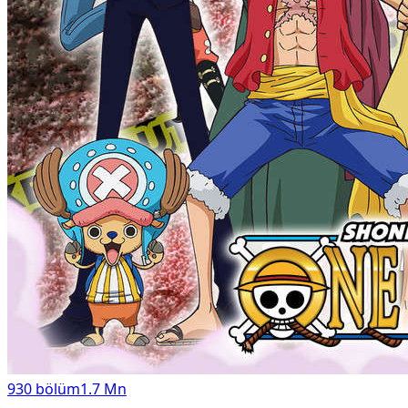
930
bölüm
1.7 Mn