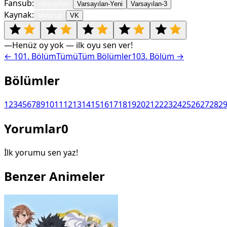
Fansub:
Varsayılan
Varsayılan-Yeni
Varsayılan-3
Kaynak:
Meta.ua
VK
—
Henüz oy yok — ilk oyu sen ver!
←
101
. Bölüm
Tümü
Tüm Bölümler
103
. Bölüm →
Bölümler
1
2
3
4
5
6
7
8
9
10
11
12
13
14
15
16
17
18
19
20
21
22
23
24
25
26
27
28
2
Yorumlar
0
İlk yorumu sen yaz!
Benzer Animeler