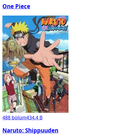
One Piece
488
bölüm
434.4 B
Naruto: Shippuuden