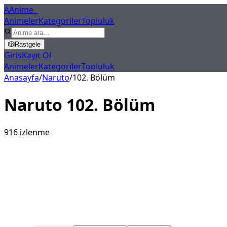
A
Anime
X
Animeler
Kategoriler
Topluluk
🎲
Rastgele
Giriş
Kayıt Ol
Animeler
Kategoriler
Topluluk
Anasayfa
/
Naruto
/
102
. Bölüm
Naruto
102
. Bölüm
916
izlenme