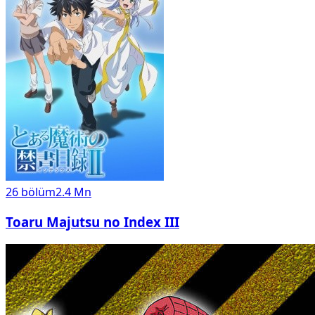
26
bölüm
2.4 Mn
Toaru Majutsu no Index III