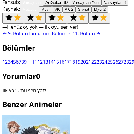
Fansub:
Varsayılan
AniSekai-BD
Varsayılan-Yeni
Varsayılan-3
Kaynak:
Meta.ua
Myvi
VK
VK 2
Sibnet
Myvi 2
—
Henüz oy yok — ilk oyu sen ver!
←
9
. Bölüm
Tümü
Tüm Bölümler
11
. Bölüm →
Bölümler
1
2
3
4
5
6
7
8
9
10
11
12
13
14
15
16
17
18
19
20
21
22
23
24
25
26
27
28
2
Yorumlar
0
İlk yorumu sen yaz!
Benzer Animeler