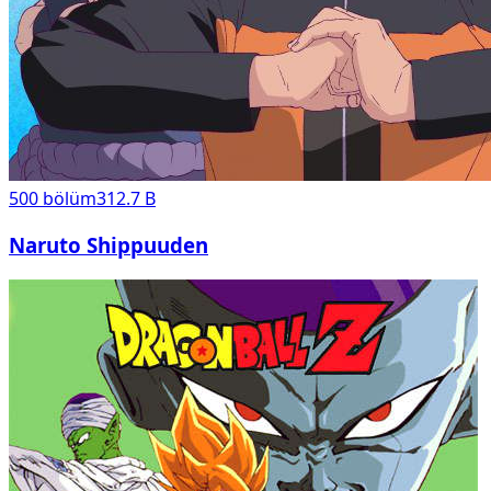
500
bölüm
312.7 B
Naruto Shippuuden