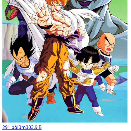
291
bölüm
303.9 B