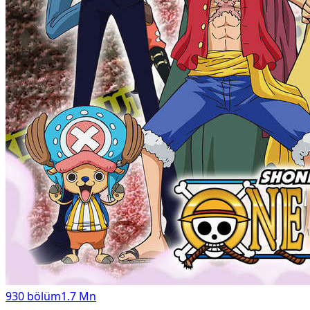
930
bölüm
1.7 Mn