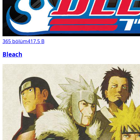
365
bölüm
417.5 B
Bleach