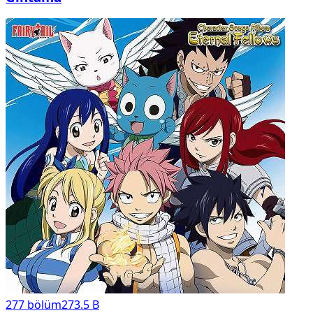
277
bölüm
273.5 B