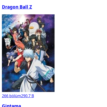
Dragon Ball Z
266
bölüm
290.7 B
Gintama