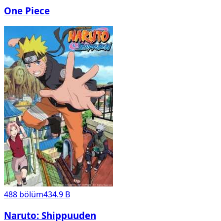
One Piece
488
bölüm
434.9 B
Naruto: Shippuuden