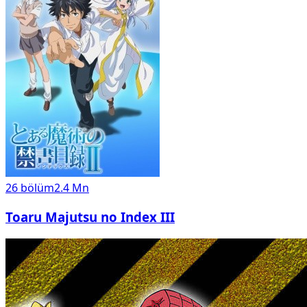
26
bölüm
2.4 Mn
Toaru Majutsu no Index III