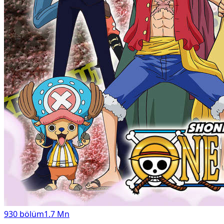
930
bölüm
1.7 Mn