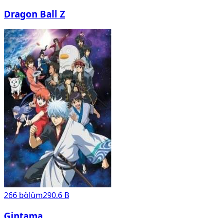
Dragon Ball Z
266
bölüm
290.6 B
Gintama