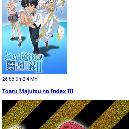
26
bölüm
2.4 Mn
Toaru Majutsu no Index III