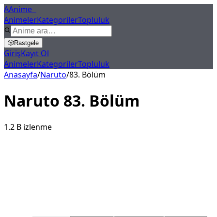
A
Anime
X
Animeler
Kategoriler
Topluluk
🎲
Rastgele
Giriş
Kayıt Ol
Animeler
Kategoriler
Topluluk
Anasayfa
/
Naruto
/
83
. Bölüm
Naruto
83
. Bölüm
1.2 B
izlenme