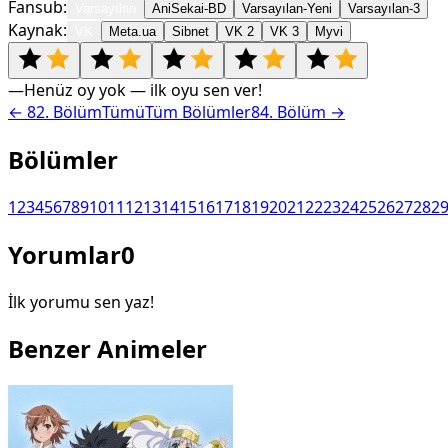
Fansub:
Varsayılan
AniSekai-BD
Varsayılan-Yeni
Varsayılan-3
Kaynak:
VK
Meta.ua
Sibnet
VK 2
VK 3
Myvi
—
Henüz oy yok — ilk oyu sen ver!
←
82
. Bölüm
Tümü
Tüm Bölümler
84
. Bölüm →
Bölümler
1
2
3
4
5
6
7
8
9
10
11
12
13
14
15
16
17
18
19
20
21
22
23
24
25
26
27
28
2
Yorumlar
0
İlk yorumu sen yaz!
Benzer Animeler