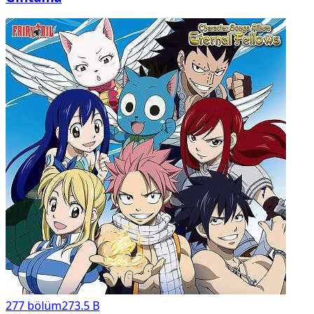
277
bölüm
273.5 B