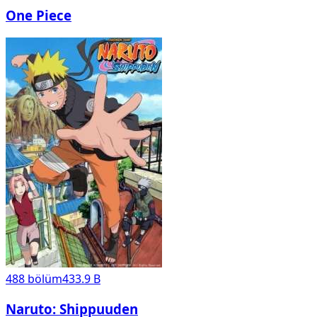
One Piece
488
bölüm
433.9 B
Naruto: Shippuuden