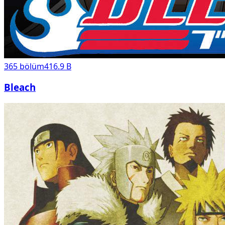
365
bölüm
416.9 B
Bleach