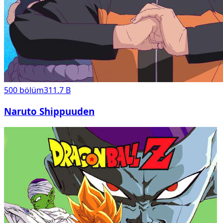
500
bölüm
311.7 B
Naruto Shippuuden