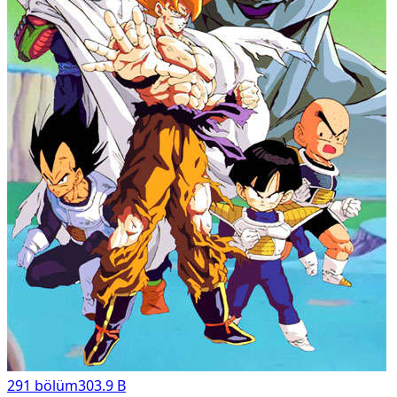
291
bölüm
303.9 B