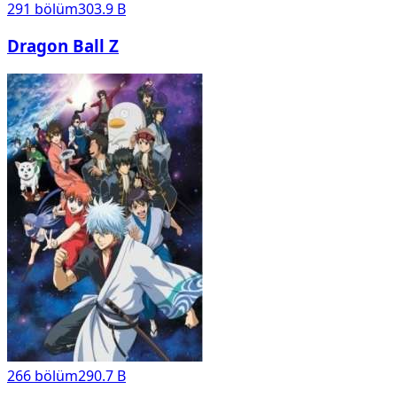
291
bölüm
303.9 B
Dragon Ball Z
266
bölüm
290.7 B