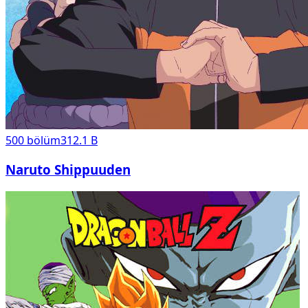
500
bölüm
312.1 B
Naruto Shippuuden