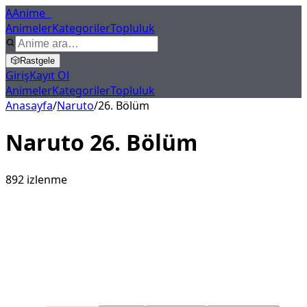
A
Anime
X
Animeler
Kategoriler
Topluluk
🎲
Rastgele
Giriş
Kayıt Ol
Animeler
Kategoriler
Topluluk
Anasayfa
/
Naruto
/
26
. Bölüm
Naruto
26
. Bölüm
892
izlenme