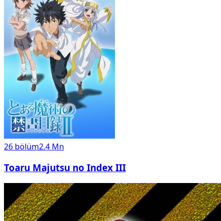
26
bölüm
2.4 Mn
Toaru Majutsu no Index III