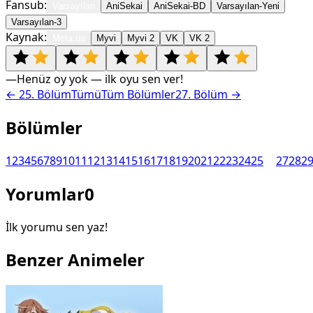
Fansub:
Varsayılan
AniSekai
AniSekai-BD
Varsayılan-Yeni
Varsayılan-3
Kaynak:
Meta.ua
Myvi
Myvi 2
VK
VK 2
—
Henüz oy yok — ilk oyu sen ver!
←
25
. Bölüm
Tümü
Tüm Bölümler
27
. Bölüm →
Bölümler
1
2
3
4
5
6
7
8
9
10
11
12
13
14
15
16
17
18
19
20
21
22
23
24
25
26
27
28
2
Yorumlar
0
İlk yorumu sen yaz!
Benzer Animeler