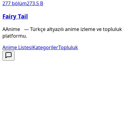
277
bölüm
273.5 B
Fairy Tail
A
Anime
X
— Türkçe altyazılı anime izleme ve topluluk
platformu.
Anime Listesi
Kategoriler
Topluluk