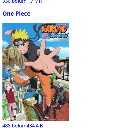
930
bölüm
1.7 Mn
One Piece
488
bölüm
434.4 B