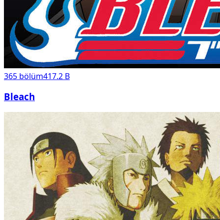
365
bölüm
417.2 B
Bleach