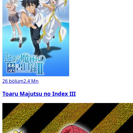
26
bölüm
2.4 Mn
Toaru Majutsu no Index III