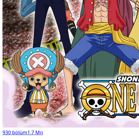
930
bölüm
1.7 Mn