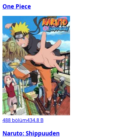
One Piece
488
bölüm
434.8 B
Naruto: Shippuuden