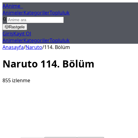
A
Anime
X
Animeler
Kategoriler
Topluluk
🎲
Rastgele
Giriş
Kayıt Ol
Animeler
Kategoriler
Topluluk
Anasayfa
/
Naruto
/
114
. Bölüm
Naruto
114
. Bölüm
855
izlenme