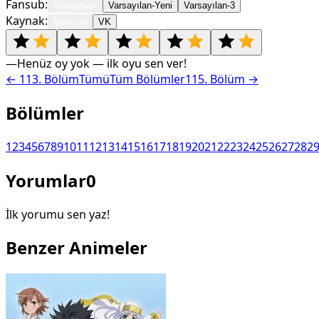
Fansub:
Varsayılan
Varsayılan-Yeni
Varsayılan-3
Kaynak:
Meta.ua
VK
—
Henüz oy yok — ilk oyu sen ver!
←
113
. Bölüm
Tümü
Tüm Bölümler
115
. Bölüm →
Bölümler
1
2
3
4
5
6
7
8
9
10
11
12
13
14
15
16
17
18
19
20
21
22
23
24
25
26
27
28
2
Yorumlar
0
İlk yorumu sen yaz!
Benzer Animeler