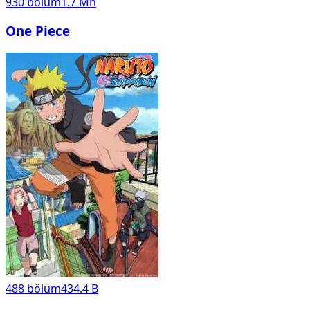
930
bölüm
1.7 Mn
One Piece
488
bölüm
434.4 B