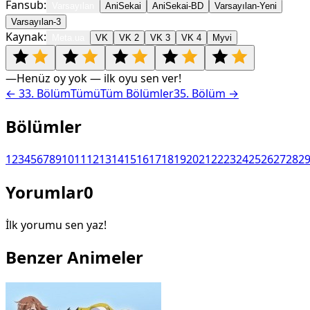
Fansub:
Varsayılan
AniSekai
AniSekai-BD
Varsayılan-Yeni
Varsayılan-3
Kaynak:
Meta.ua
VK
VK 2
VK 3
VK 4
Myvi
—
Henüz oy yok — ilk oyu sen ver!
←
33
. Bölüm
Tümü
Tüm Bölümler
35
. Bölüm →
Bölümler
1
2
3
4
5
6
7
8
9
10
11
12
13
14
15
16
17
18
19
20
21
22
23
24
25
26
27
28
2
Yorumlar
0
İlk yorumu sen yaz!
Benzer Animeler