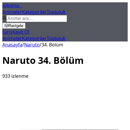
A
Anime
X
Animeler
Kategoriler
Topluluk
🎲
Rastgele
Giriş
Kayıt Ol
Animeler
Kategoriler
Topluluk
Anasayfa
/
Naruto
/
34
. Bölüm
Naruto
34
. Bölüm
933
izlenme