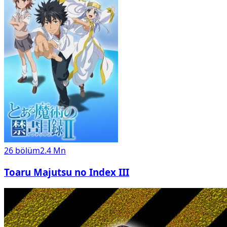
26
bölüm
2.4 Mn
Toaru Majutsu no Index III