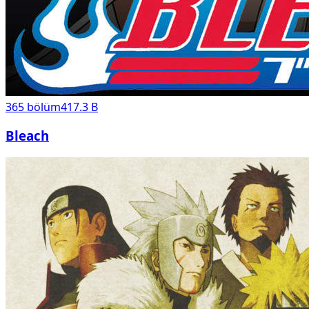
365
bölüm
417.3 B
Bleach