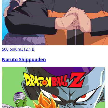
500
bölüm
312.1 B
Naruto Shippuuden