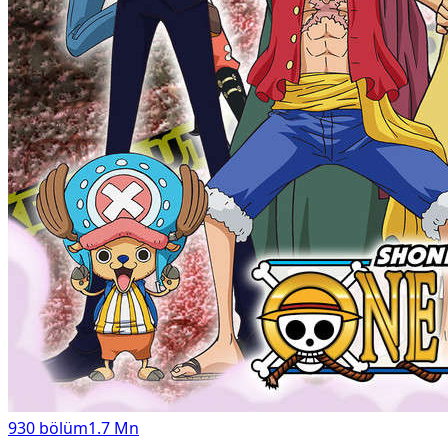
930
bölüm
1.7 Mn