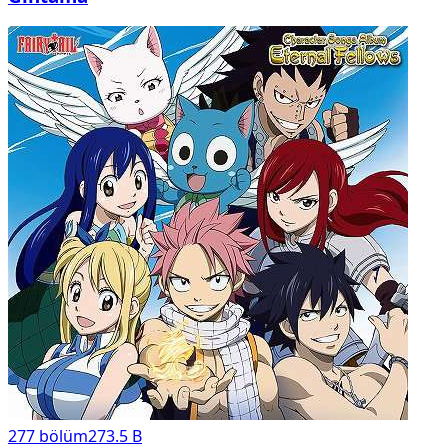
277
bölüm
273.5 B