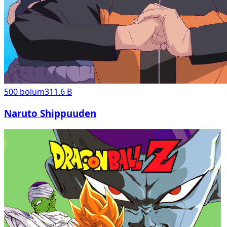
500
bölüm
311.6 B
Naruto Shippuuden