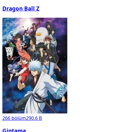
Dragon Ball Z
266
bölüm
290.6 B
Gintama