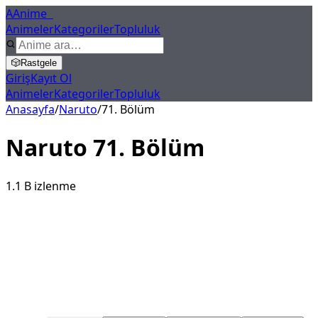
A
Anime
X
Animeler
Kategoriler
Topluluk
🎲
Rastgele
Giriş
Kayıt Ol
Animeler
Kategoriler
Topluluk
Anasayfa
/
Naruto
/
71
. Bölüm
Naruto
71
. Bölüm
1.1 B
izlenme