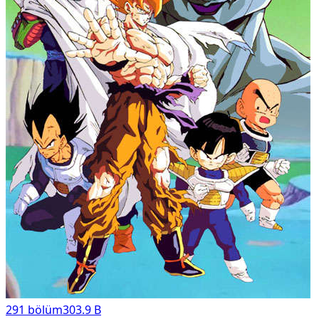
291
bölüm
303.9 B