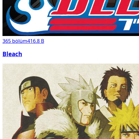
365
bölüm
416.8 B
Bleach