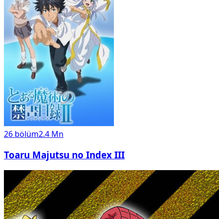
26
bölüm
2.4 Mn
Toaru Majutsu no Index III