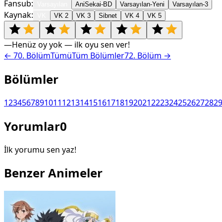
Fansub:
Varsayılan
AniSekai-BD
Varsayılan-Yeni
Varsayılan-3
Kaynak:
VK
VK 2
VK 3
Sibnet
VK 4
VK 5
—
Henüz oy yok — ilk oyu sen ver!
←
70
. Bölüm
Tümü
Tüm Bölümler
72
. Bölüm →
Bölümler
1
2
3
4
5
6
7
8
9
10
11
12
13
14
15
16
17
18
19
20
21
22
23
24
25
26
27
28
2
Yorumlar
0
İlk yorumu sen yaz!
Benzer Animeler