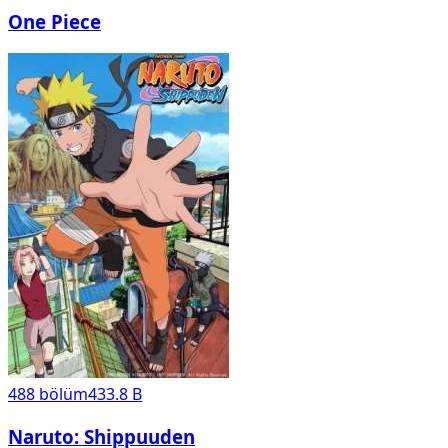
One Piece
488
bölüm
433.8 B
Naruto: Shippuuden