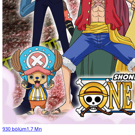
930
bölüm
1.7 Mn