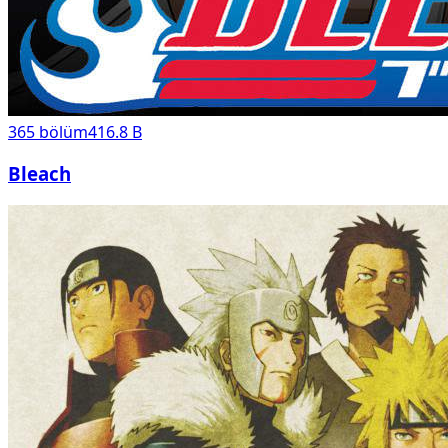
365
bölüm
416.8 B
Bleach