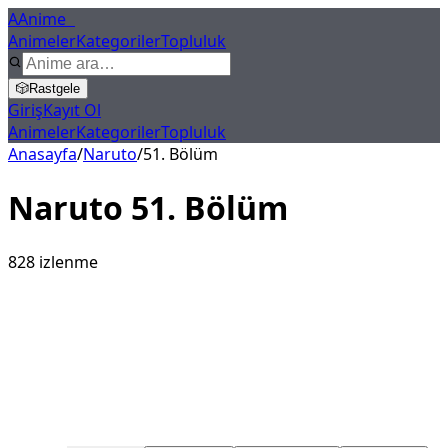
A
Anime
X
Animeler
Kategoriler
Topluluk
🎲
Rastgele
Giriş
Kayıt Ol
Animeler
Kategoriler
Topluluk
Anasayfa
/
Naruto
/
51
. Bölüm
Naruto
51
. Bölüm
828
izlenme