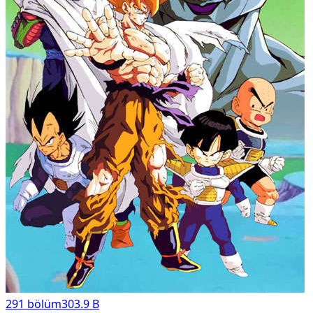
291
bölüm
303.9 B