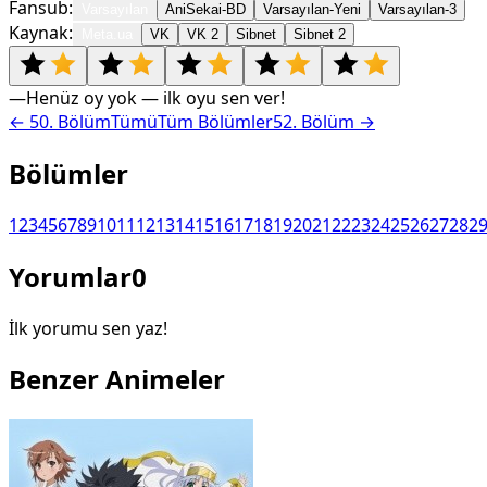
Fansub:
Varsayılan
AniSekai-BD
Varsayılan-Yeni
Varsayılan-3
Kaynak:
Meta.ua
VK
VK 2
Sibnet
Sibnet 2
—
Henüz oy yok — ilk oyu sen ver!
←
50
. Bölüm
Tümü
Tüm Bölümler
52
. Bölüm →
Bölümler
1
2
3
4
5
6
7
8
9
10
11
12
13
14
15
16
17
18
19
20
21
22
23
24
25
26
27
28
2
Yorumlar
0
İlk yorumu sen yaz!
Benzer Animeler