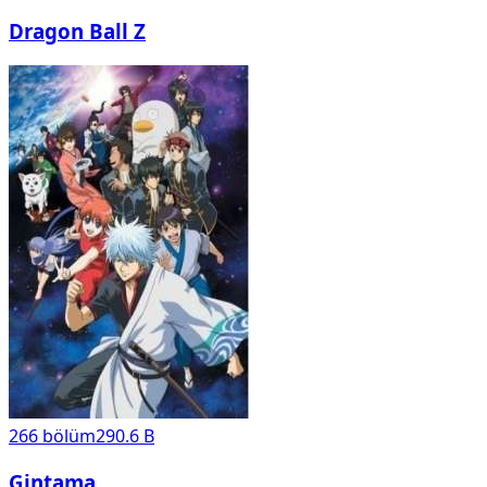
Dragon Ball Z
266
bölüm
290.6 B
Gintama