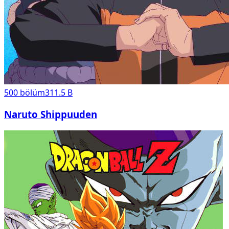
500
bölüm
311.5 B
Naruto Shippuuden