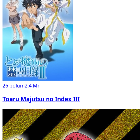
26
bölüm
2.4 Mn
Toaru Majutsu no Index III