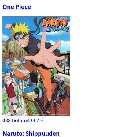
One Piece
488
bölüm
433.7 B
Naruto: Shippuuden