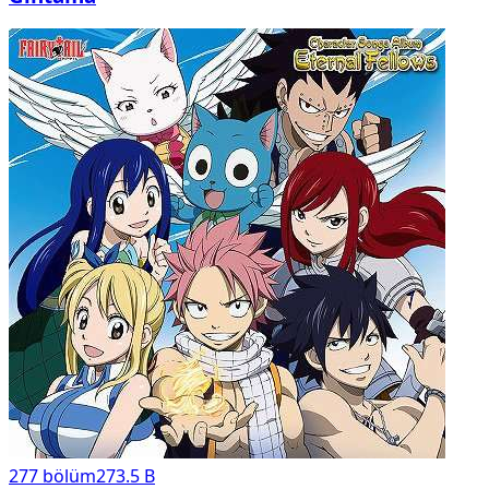
277
bölüm
273.5 B