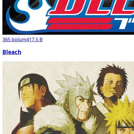
365
bölüm
417.5 B
Bleach