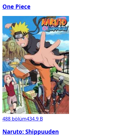
One Piece
488
bölüm
434.9 B
Naruto: Shippuuden