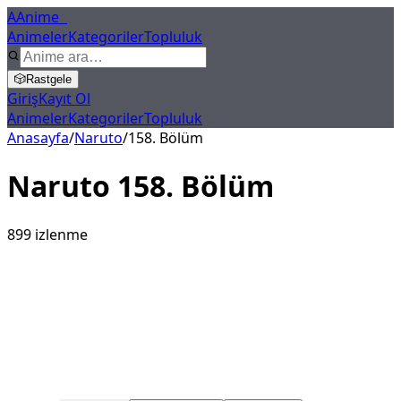
A
Anime
X
Animeler
Kategoriler
Topluluk
🎲
Rastgele
Giriş
Kayıt Ol
Animeler
Kategoriler
Topluluk
Anasayfa
/
Naruto
/
158
. Bölüm
Naruto
158
. Bölüm
899
izlenme