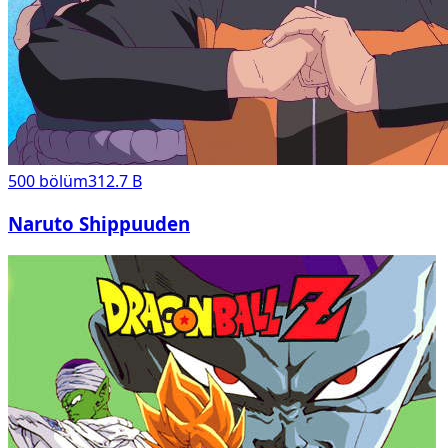
500
bölüm
312.7 B
Naruto Shippuuden