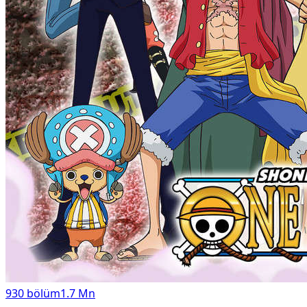
930
bölüm
1.7 Mn