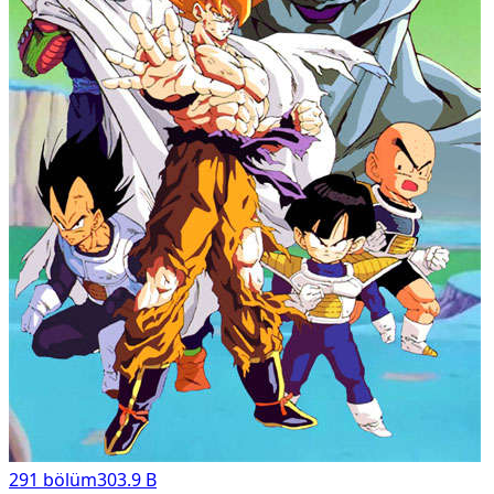
291
bölüm
303.9 B