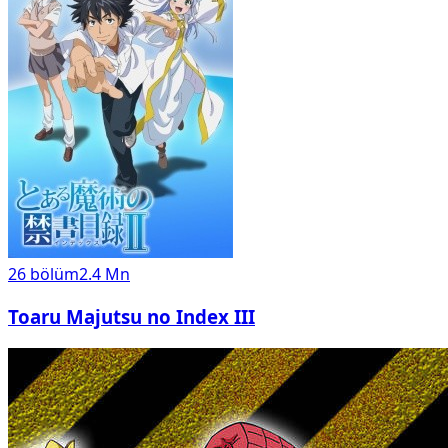
26
bölüm
2.4 Mn
Toaru Majutsu no Index III