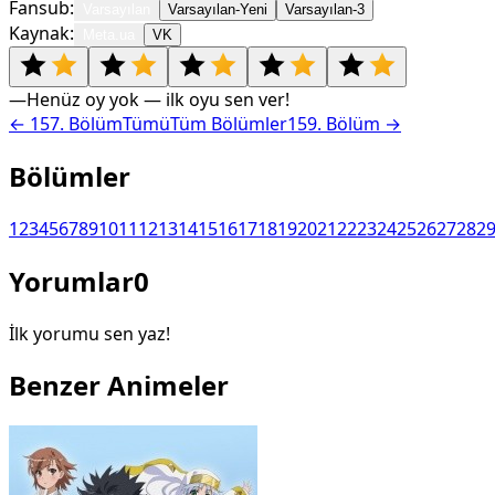
Fansub:
Varsayılan
Varsayılan-Yeni
Varsayılan-3
Kaynak:
Meta.ua
VK
—
Henüz oy yok — ilk oyu sen ver!
←
157
. Bölüm
Tümü
Tüm Bölümler
159
. Bölüm →
Bölümler
1
2
3
4
5
6
7
8
9
10
11
12
13
14
15
16
17
18
19
20
21
22
23
24
25
26
27
28
2
Yorumlar
0
İlk yorumu sen yaz!
Benzer Animeler