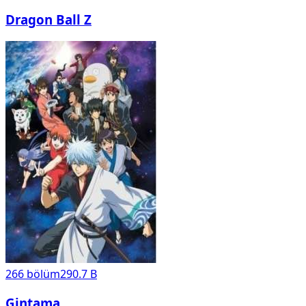
Dragon Ball Z
266
bölüm
290.7 B
Gintama