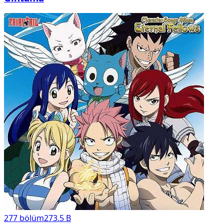
277
bölüm
273.5 B