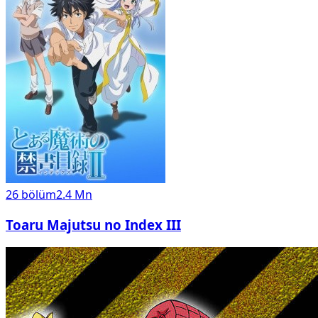
26
bölüm
2.4 Mn
Toaru Majutsu no Index III