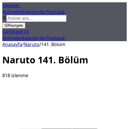
A
Anime
X
Animeler
Kategoriler
Topluluk
🎲
Rastgele
Giriş
Kayıt Ol
Animeler
Kategoriler
Topluluk
Anasayfa
/
Naruto
/
141
. Bölüm
Naruto
141
. Bölüm
818
izlenme