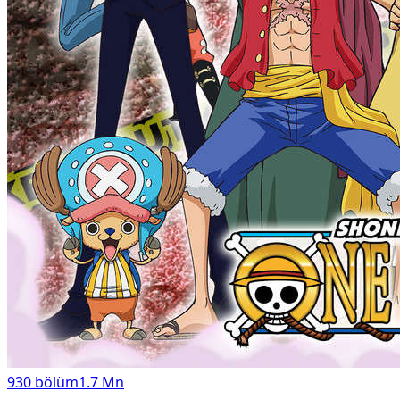
930
bölüm
1.7 Mn