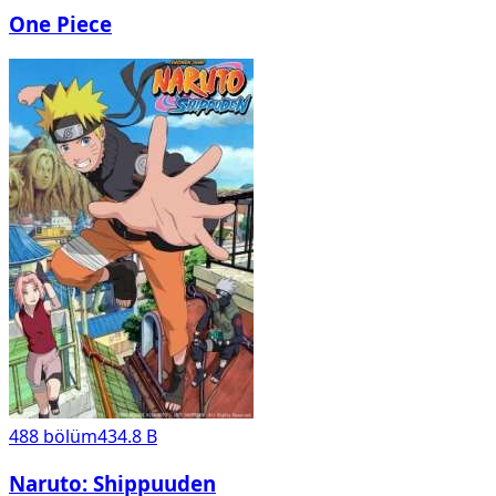
One Piece
488
bölüm
434.8 B
Naruto: Shippuuden