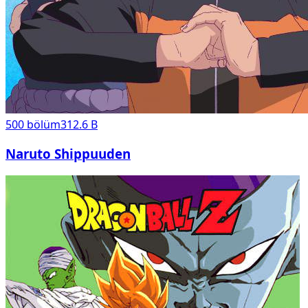
500
bölüm
312.6 B
Naruto Shippuuden