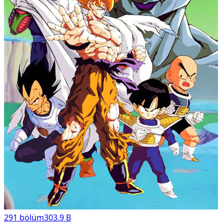
291
bölüm
303.9 B