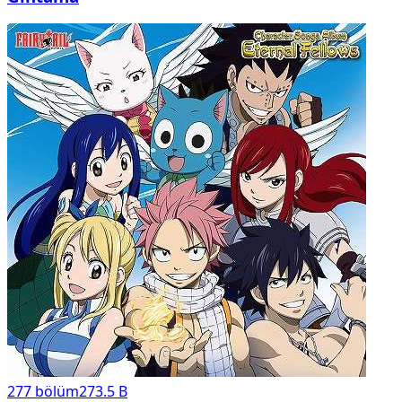
277
bölüm
273.5 B