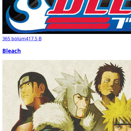
365
bölüm
417.5 B
Bleach