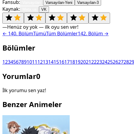
Fansub:
Varsayılan
Varsayılan-Yeni
Varsayılan-3
Kaynak:
Meta.ua
VK
—
Henüz oy yok — ilk oyu sen ver!
←
140
. Bölüm
Tümü
Tüm Bölümler
142
. Bölüm →
Bölümler
1
2
3
4
5
6
7
8
9
10
11
12
13
14
15
16
17
18
19
20
21
22
23
24
25
26
27
28
2
Yorumlar
0
İlk yorumu sen yaz!
Benzer Animeler