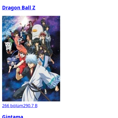
Dragon Ball Z
266
bölüm
290.7 B
Gintama