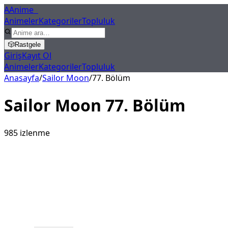
A
Anime
X
Animeler
Kategoriler
Topluluk
🎲
Rastgele
Giriş
Kayıt Ol
Animeler
Kategoriler
Topluluk
Anasayfa
/
Sailor Moon
/
77
. Bölüm
Sailor Moon
77
. Bölüm
985
izlenme