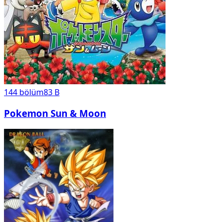
144
bölüm
83 B
Pokemon Sun & Moon