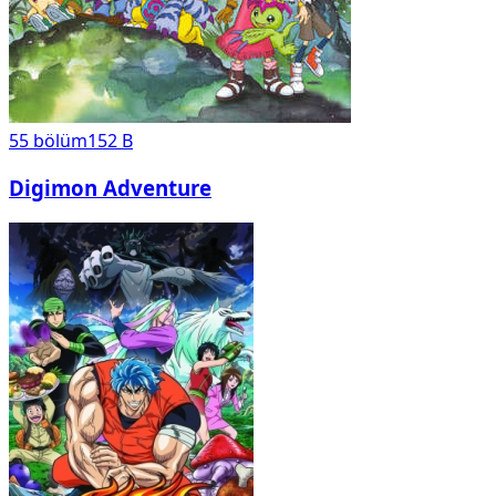
55
bölüm
152 B
Digimon Adventure