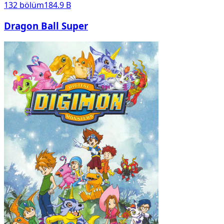
132
bölüm
184.9 B
Dragon Ball Super