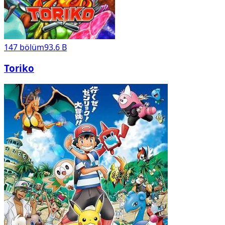
147
bölüm
93.6 B
Toriko