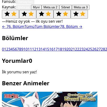
Fansub:
Varsayılan
Kaynak:
Meta.ua
Myvi
Meta.ua 2
Sibnet
Meta.ua 3
—
Henüz oy yok — ilk oyu sen ver!
←
76
. Bölüm
Tümü
Tüm Bölümler
78
. Bölüm →
Bölümler
0
1
2
3
4
5
6
7
8
9
10
11
12
13
14
15
16
17
18
19
20
21
22
23
24
25
26
27
28
Yorumlar
0
İlk yorumu sen yaz!
Benzer Animeler