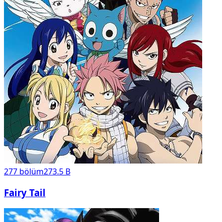
277
bölüm
273.5 B
Fairy Tail