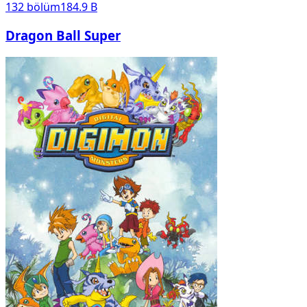
132
bölüm
184.9 B
Dragon Ball Super