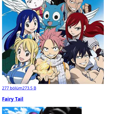
277
bölüm
273.5 B
Fairy Tail