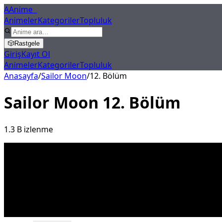
A
Anime
X
Animeler
Kategoriler
Topluluk
🎲
Rastgele
Giriş
Kayıt Ol
Animeler
Kategoriler
Topluluk
Anasayfa
/
Sailor Moon
/
12
. Bölüm
Sailor Moon
12
. Bölüm
1.3 B
izlenme