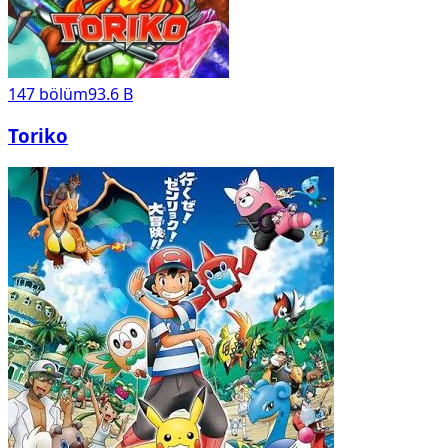
147
bölüm
93.6 B
Toriko