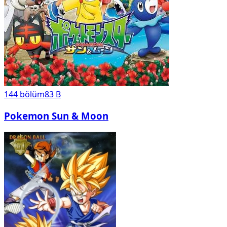
144
bölüm
83 B
Pokemon Sun & Moon