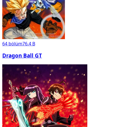
64
bölüm
76.4 B
Dragon Ball GT