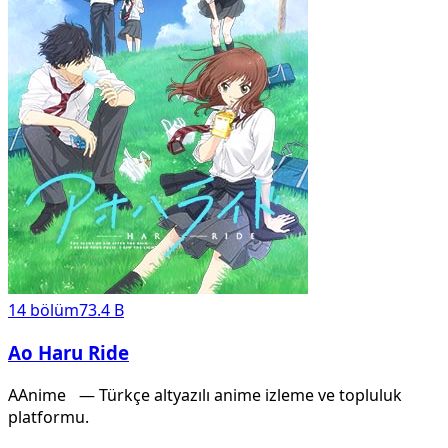
14
bölüm
73.4 B
Ao Haru Ride
A
Anime
X
— Türkçe altyazılı anime izleme ve topluluk
platformu.