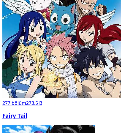
277
bölüm
273.5 B
Fairy Tail