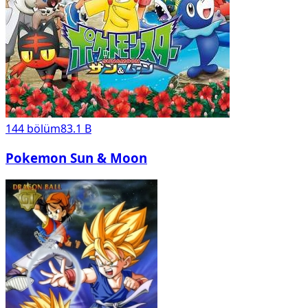
144
bölüm
83.1 B
Pokemon Sun & Moon