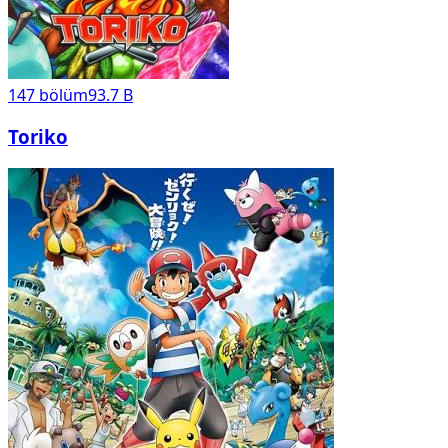
147
bölüm
93.7 B
Toriko