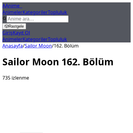
A
Anime
X
Animeler
Kategoriler
Topluluk
🎲
Rastgele
Giriş
Kayıt Ol
Animeler
Kategoriler
Topluluk
Anasayfa
/
Sailor Moon
/
162
. Bölüm
Sailor Moon
162
. Bölüm
735
izlenme