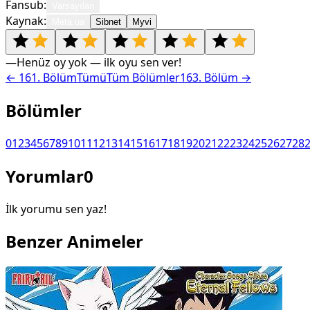
Fansub:
Varsayılan
Kaynak:
Meta.ua
Sibnet
Myvi
—
Henüz oy yok — ilk oyu sen ver!
←
161
. Bölüm
Tümü
Tüm Bölümler
163
. Bölüm →
Bölümler
0
1
2
3
4
5
6
7
8
9
10
11
12
13
14
15
16
17
18
19
20
21
22
23
24
25
26
27
28
Yorumlar
0
İlk yorumu sen yaz!
Benzer Animeler