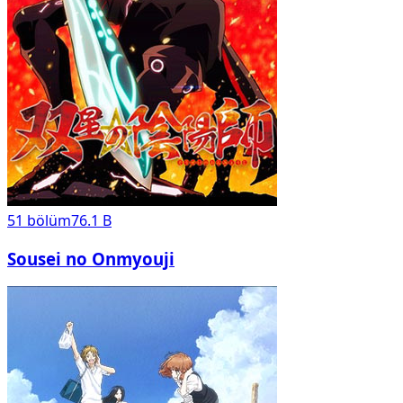
51
bölüm
76.1 B
Sousei no Onmyouji