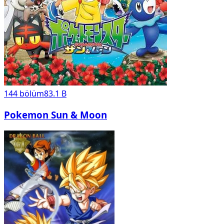
144
bölüm
83.1 B
Pokemon Sun & Moon