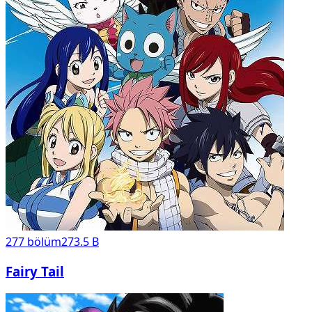
277
bölüm
273.5 B
Fairy Tail