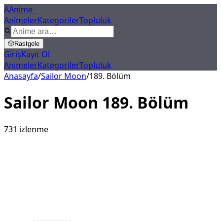
A
Anime
X
Animeler
Kategoriler
Topluluk
🎲
Rastgele
Giriş
Kayıt Ol
Animeler
Kategoriler
Topluluk
Anasayfa
/
Sailor Moon
/
189
. Bölüm
Sailor Moon
189
. Bölüm
731
izlenme