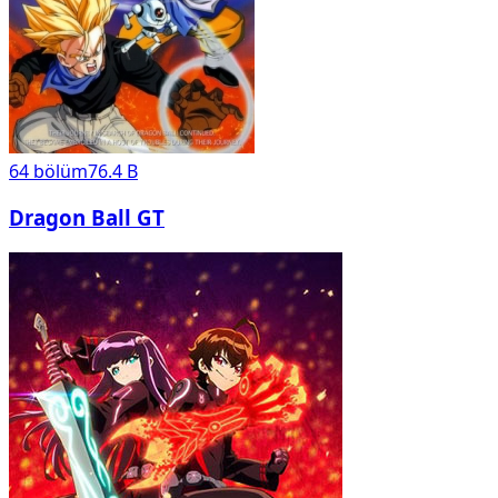
64
bölüm
76.4 B
Dragon Ball GT