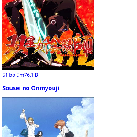
51
bölüm
76.1 B
Sousei no Onmyouji