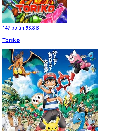
147
bölüm
93.8 B
Toriko