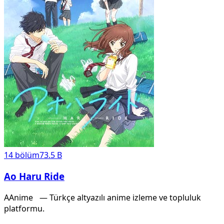
14
bölüm
73.5 B
Ao Haru Ride
A
Anime
X
— Türkçe altyazılı anime izleme ve topluluk
platformu.