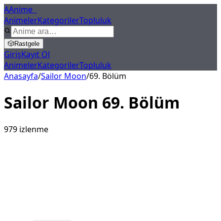
A
Anime
X
Animeler
Kategoriler
Topluluk
🎲
Rastgele
Giriş
Kayıt Ol
Animeler
Kategoriler
Topluluk
Anasayfa
/
Sailor Moon
/
69
. Bölüm
Sailor Moon
69
. Bölüm
979
izlenme