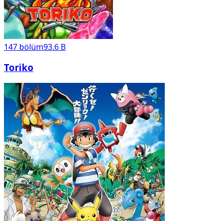
147
bölüm
93.6 B
Toriko