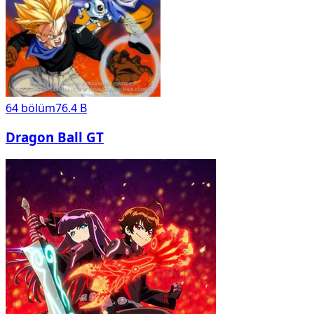
64
bölüm
76.4 B
Dragon Ball GT