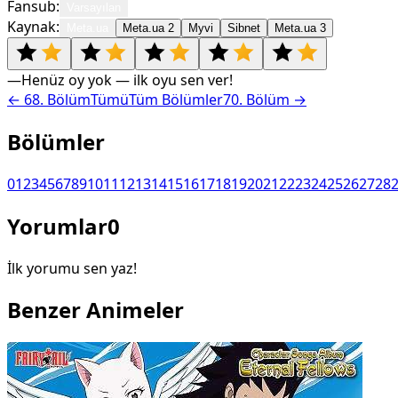
Fansub:
Varsayılan
Kaynak:
Meta.ua
Meta.ua 2
Myvi
Sibnet
Meta.ua 3
—
Henüz oy yok — ilk oyu sen ver!
←
68
. Bölüm
Tümü
Tüm Bölümler
70
. Bölüm →
Bölümler
0
1
2
3
4
5
6
7
8
9
10
11
12
13
14
15
16
17
18
19
20
21
22
23
24
25
26
27
28
Yorumlar
0
İlk yorumu sen yaz!
Benzer Animeler