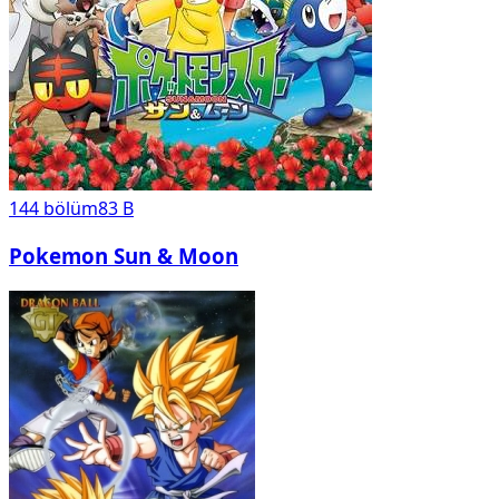
144
bölüm
83 B
Pokemon Sun & Moon