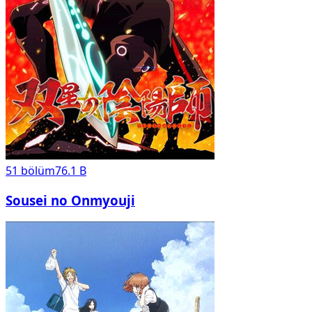
51
bölüm
76.1 B
Sousei no Onmyouji