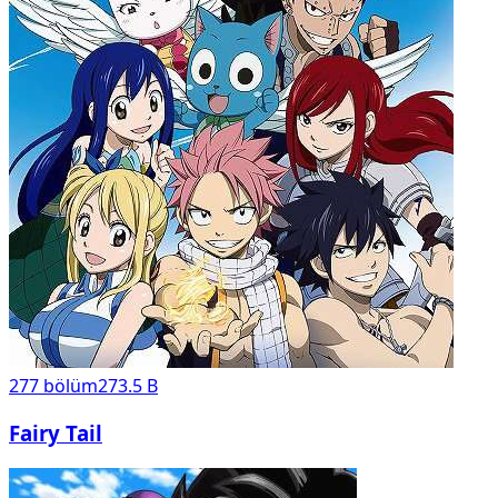
277
bölüm
273.5 B
Fairy Tail