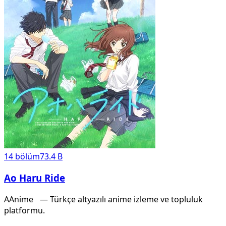
14
bölüm
73.4 B
Ao Haru Ride
A
Anime
X
— Türkçe altyazılı anime izleme ve topluluk
platformu.