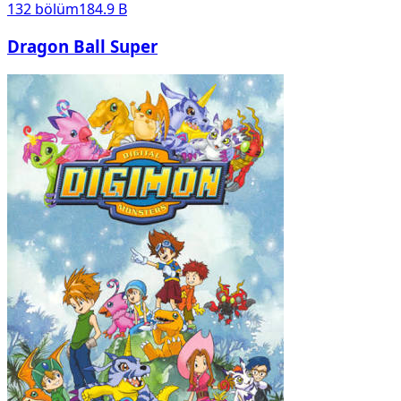
132
bölüm
184.9 B
Dragon Ball Super