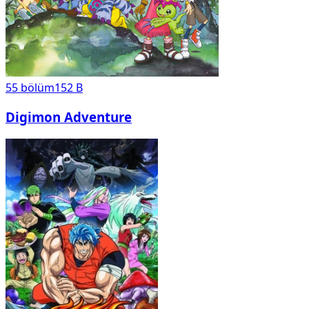
55
bölüm
152 B
Digimon Adventure