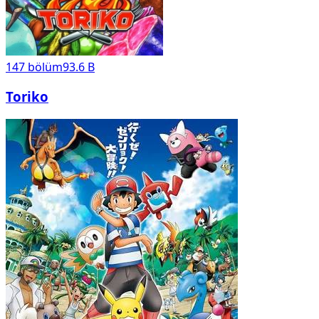
147
bölüm
93.6 B
Toriko