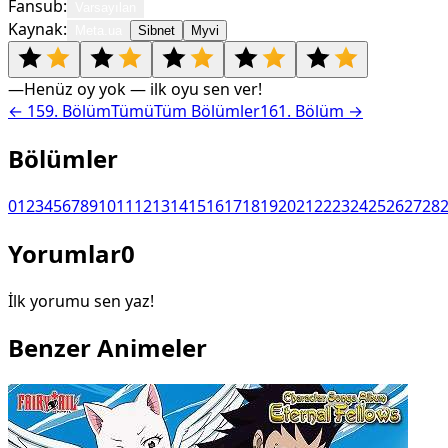
Fansub:
Varsayılan
Kaynak:
Meta.ua
Sibnet
Myvi
—
Henüz oy yok — ilk oyu sen ver!
←
159
. Bölüm
Tümü
Tüm Bölümler
161
. Bölüm →
Bölümler
0
1
2
3
4
5
6
7
8
9
10
11
12
13
14
15
16
17
18
19
20
21
22
23
24
25
26
27
28
Yorumlar
0
İlk yorumu sen yaz!
Benzer Animeler