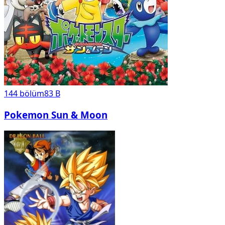
144
bölüm
83 B
Pokemon Sun & Moon