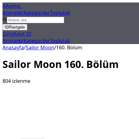
A
Anime
X
Animeler
Kategoriler
Topluluk
🎲
Rastgele
Giriş
Kayıt Ol
Animeler
Kategoriler
Topluluk
Anasayfa
/
Sailor Moon
/
160
. Bölüm
Sailor Moon
160
. Bölüm
804
izlenme