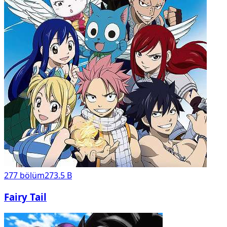
277
bölüm
273.5 B
Fairy Tail