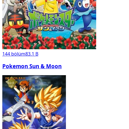
144
bölüm
83.1 B
Pokemon Sun & Moon