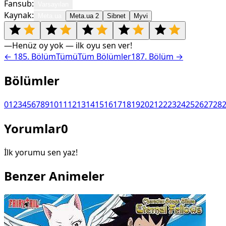
Fansub:
Varsayılan
Kaynak:
Meta.ua
Meta.ua 2
Sibnet
Myvi
—
Henüz oy yok — ilk oyu sen ver!
←
185
. Bölüm
Tümü
Tüm Bölümler
187
. Bölüm →
Bölümler
0
1
2
3
4
5
6
7
8
9
10
11
12
13
14
15
16
17
18
19
20
21
22
23
24
25
26
27
28
Yorumlar
0
İlk yorumu sen yaz!
Benzer Animeler