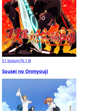
51
bölüm
76.1 B
Sousei no Onmyouji