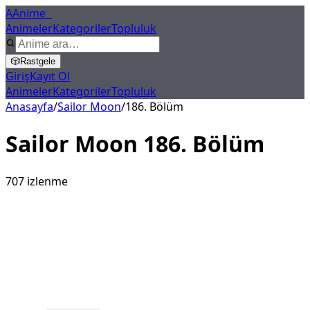
A
Anime
X
Animeler
Kategoriler
Topluluk
🎲
Rastgele
Giriş
Kayıt Ol
Animeler
Kategoriler
Topluluk
Anasayfa
/
Sailor Moon
/
186
. Bölüm
Sailor Moon
186
. Bölüm
707
izlenme