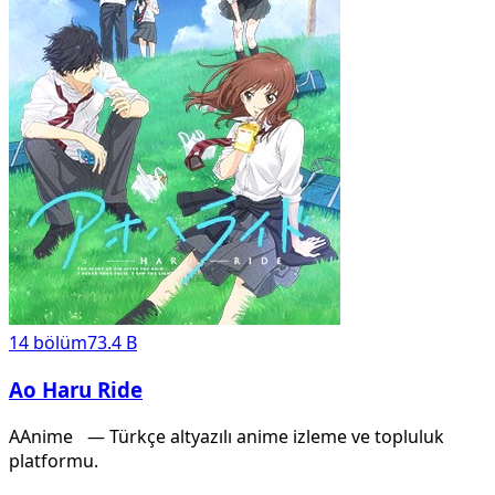
14
bölüm
73.4 B
Ao Haru Ride
A
Anime
X
— Türkçe altyazılı anime izleme ve topluluk
platformu.