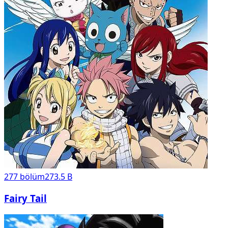
277
bölüm
273.5 B
Fairy Tail