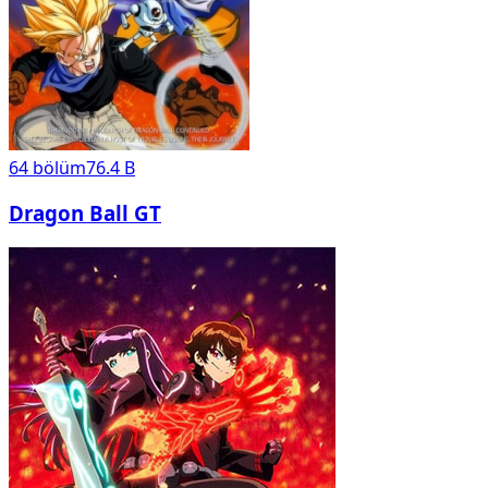
64
bölüm
76.4 B
Dragon Ball GT