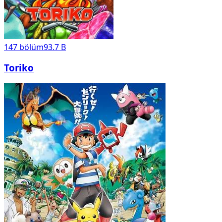
147
bölüm
93.7 B
Toriko