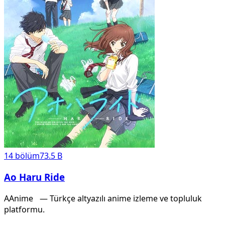
14
bölüm
73.5 B
Ao Haru Ride
A
Anime
X
— Türkçe altyazılı anime izleme ve topluluk
platformu.