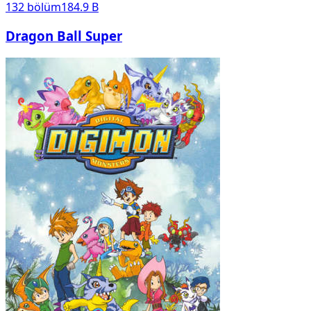
132
bölüm
184.9 B
Dragon Ball Super