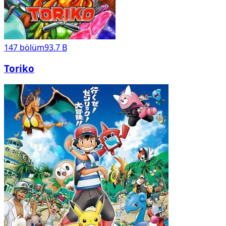
147
bölüm
93.7 B
Toriko