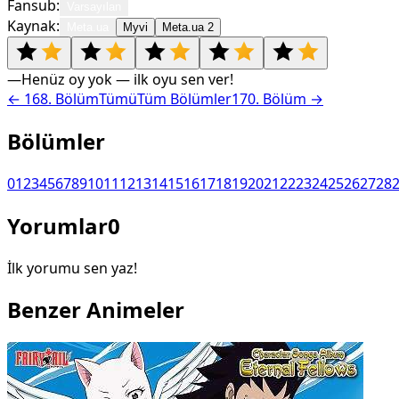
Fansub:
Varsayılan
Kaynak:
Meta.ua
Myvi
Meta.ua 2
—
Henüz oy yok — ilk oyu sen ver!
←
168
. Bölüm
Tümü
Tüm Bölümler
170
. Bölüm →
Bölümler
0
1
2
3
4
5
6
7
8
9
10
11
12
13
14
15
16
17
18
19
20
21
22
23
24
25
26
27
28
Yorumlar
0
İlk yorumu sen yaz!
Benzer Animeler