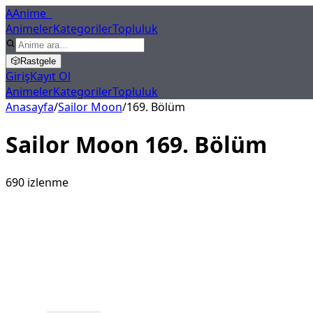
A
Anime
X
Animeler
Kategoriler
Topluluk
🎲
Rastgele
Giriş
Kayıt Ol
Animeler
Kategoriler
Topluluk
Anasayfa
/
Sailor Moon
/
169
. Bölüm
Sailor Moon
169
. Bölüm
690
izlenme