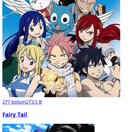
277
bölüm
273.5 B
Fairy Tail