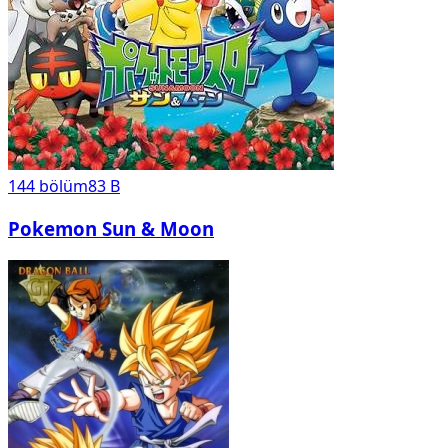
144
bölüm
83 B
Pokemon Sun & Moon