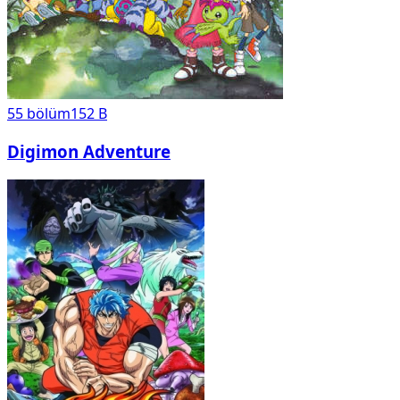
55
bölüm
152 B
Digimon Adventure