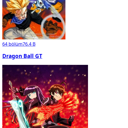
64
bölüm
76.4 B
Dragon Ball GT