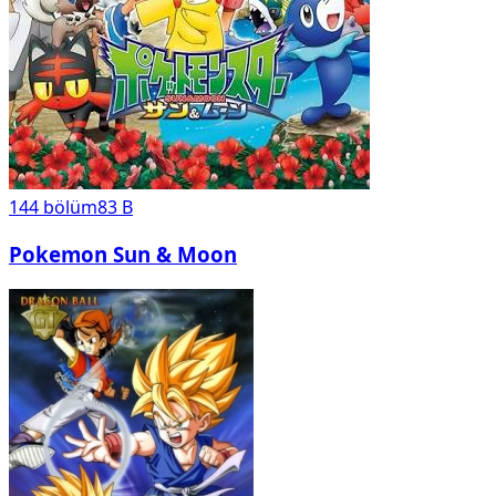
144
bölüm
83 B
Pokemon Sun & Moon