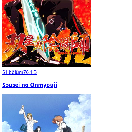
51
bölüm
76.1 B
Sousei no Onmyouji