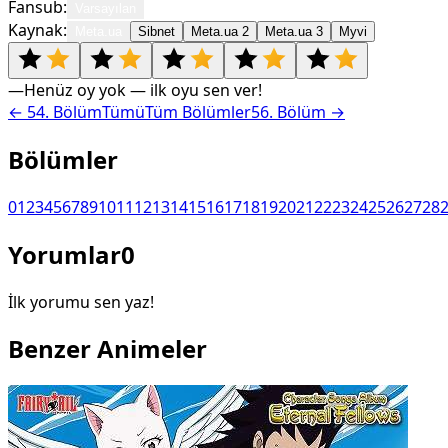
Fansub:
Varsayılan
Kaynak:
Meta.ua
Sibnet
Meta.ua 2
Meta.ua 3
Myvi
—
Henüz oy yok — ilk oyu sen ver!
←
54
. Bölüm
Tümü
Tüm Bölümler
56
. Bölüm →
Bölümler
0
1
2
3
4
5
6
7
8
9
10
11
12
13
14
15
16
17
18
19
20
21
22
23
24
25
26
27
28
Yorumlar
0
İlk yorumu sen yaz!
Benzer Animeler