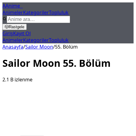
A
Anime
X
Animeler
Kategoriler
Topluluk
🎲
Rastgele
Giriş
Kayıt Ol
Animeler
Kategoriler
Topluluk
Anasayfa
/
Sailor Moon
/
55
. Bölüm
Sailor Moon
55
. Bölüm
2.1 B
izlenme