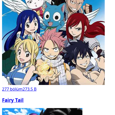
277
bölüm
273.5 B
Fairy Tail