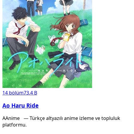
14
bölüm
73.4 B
Ao Haru Ride
A
Anime
X
— Türkçe altyazılı anime izleme ve topluluk
platformu.