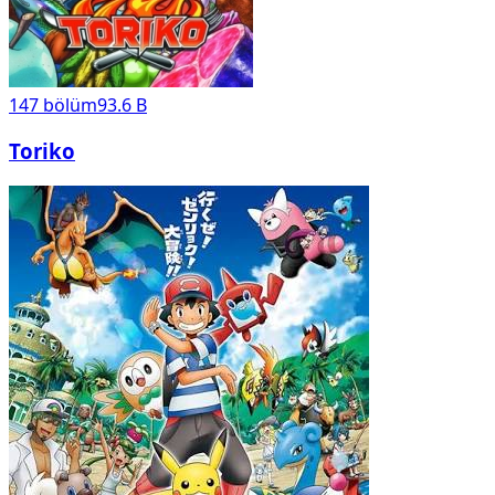
147
bölüm
93.6 B
Toriko