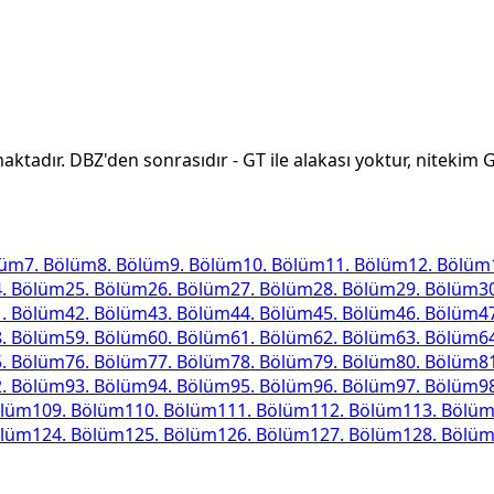
ktadır. DBZ'den sonrasıdır - GT ile alakası yoktur, nitekim G
lüm
7
. Bölüm
8
. Bölüm
9
. Bölüm
10
. Bölüm
11
. Bölüm
12
. Bölüm
4
. Bölüm
25
. Bölüm
26
. Bölüm
27
. Bölüm
28
. Bölüm
29
. Bölüm
3
1
. Bölüm
42
. Bölüm
43
. Bölüm
44
. Bölüm
45
. Bölüm
46
. Bölüm
4
8
. Bölüm
59
. Bölüm
60
. Bölüm
61
. Bölüm
62
. Bölüm
63
. Bölüm
6
5
. Bölüm
76
. Bölüm
77
. Bölüm
78
. Bölüm
79
. Bölüm
80
. Bölüm
8
2
. Bölüm
93
. Bölüm
94
. Bölüm
95
. Bölüm
96
. Bölüm
97
. Bölüm
9
ölüm
109
. Bölüm
110
. Bölüm
111
. Bölüm
112
. Bölüm
113
. Bölü
ölüm
124
. Bölüm
125
. Bölüm
126
. Bölüm
127
. Bölüm
128
. Bölü