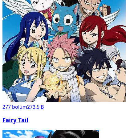
277
bölüm
273.5 B
Fairy Tail