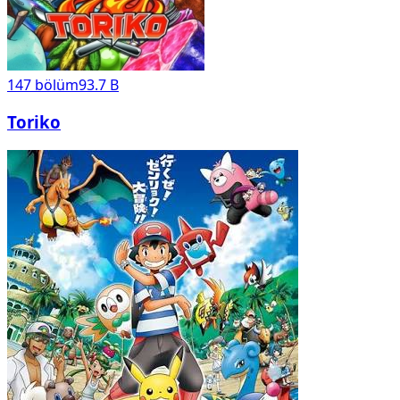
147
bölüm
93.7 B
Toriko