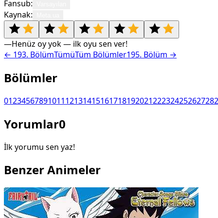
Fansub:
Varsayılan
Kaynak:
Meta.ua
—
Henüz oy yok — ilk oyu sen ver!
←
193
. Bölüm
Tümü
Tüm Bölümler
195
. Bölüm →
Bölümler
0
1
2
3
4
5
6
7
8
9
10
11
12
13
14
15
16
17
18
19
20
21
22
23
24
25
26
27
28
Yorumlar
0
İlk yorumu sen yaz!
Benzer Animeler