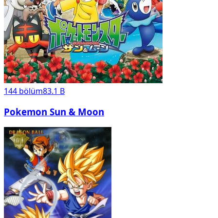
144
bölüm
83.1 B
Pokemon Sun & Moon