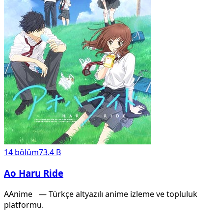
14
bölüm
73.4 B
Ao Haru Ride
A
Anime
X
— Türkçe altyazılı anime izleme ve topluluk
platformu.