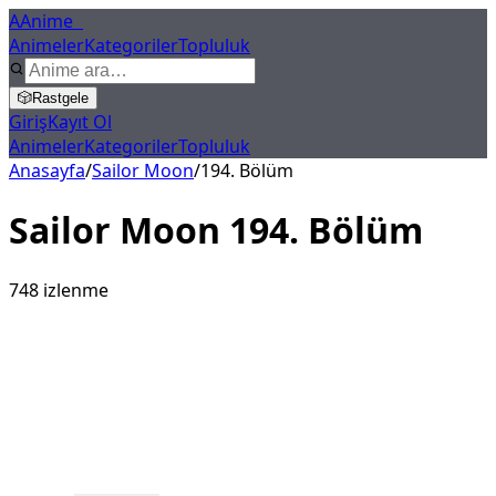
A
Anime
X
Animeler
Kategoriler
Topluluk
🎲
Rastgele
Giriş
Kayıt Ol
Animeler
Kategoriler
Topluluk
Anasayfa
/
Sailor Moon
/
194
. Bölüm
Sailor Moon
194
. Bölüm
748
izlenme