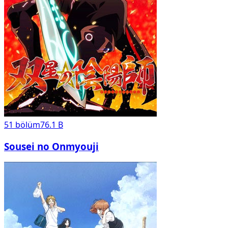
51
bölüm
76.1 B
Sousei no Onmyouji