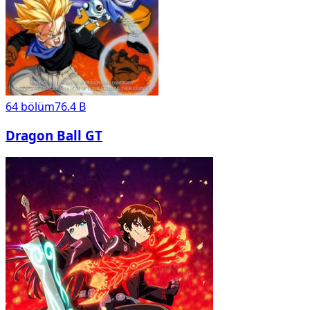
64
bölüm
76.4 B
Dragon Ball GT