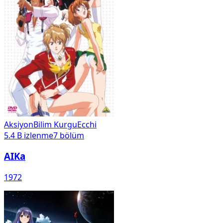
Aksiyon
Bilim Kurgu
Ecchi
5.4 B
izlenme
7
bölüm
AIKa
1972