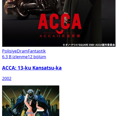
Polisiye
Dram
Fantastik
6.3 B
izlenme
12
bölüm
ACCA: 13-ku Kansatsu-ka
2002