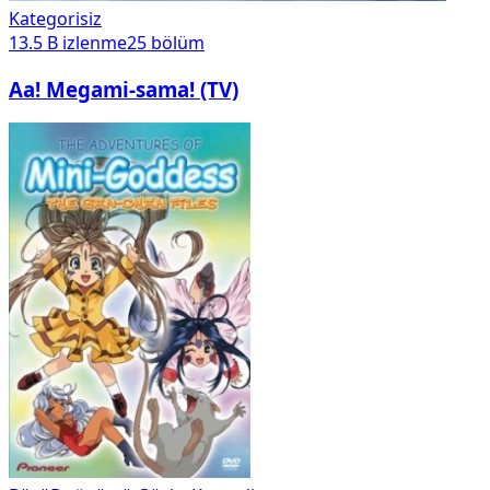
Kategorisiz
13.5 B
izlenme
25
bölüm
Aa! Megami-sama! (TV)