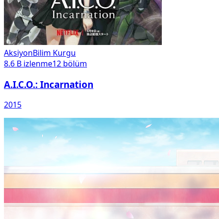
Aksiyon
Bilim Kurgu
8.6 B
izlenme
12
bölüm
A.I.C.O.: Incarnation
2015