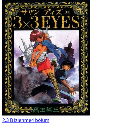
2.3 B
izlenme
4
bölüm