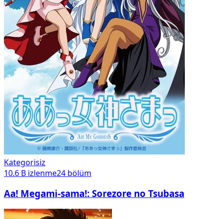
Kategorisiz
10.6 B
izlenme
24
bölüm
Aa! Megami-sama!: Sorezore no Tsubasa