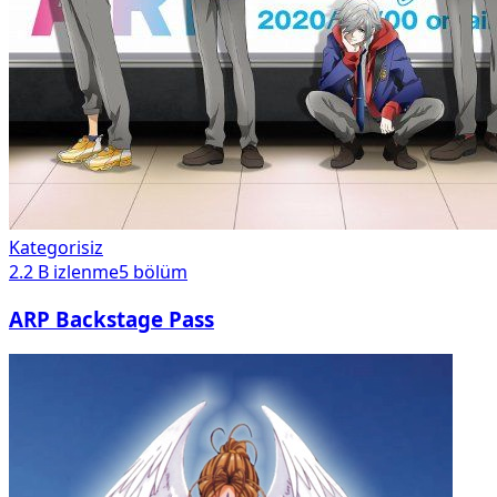
Kategorisiz
2.2 B
izlenme
5
bölüm
ARP Backstage Pass