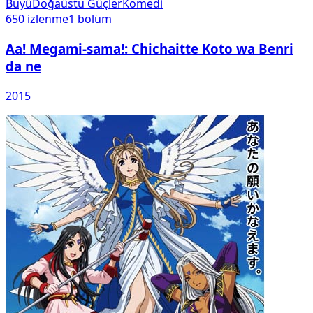
Büyü
Doğaüstü Güçler
Komedi
650
izlenme
1
bölüm
Aa! Megami-sama!: Chichaitte Koto wa Benri
da ne
2015