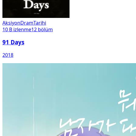
Aksiyon
Dram
Tarihi
10 B
izlenme
12
bölüm
91 Days
2018