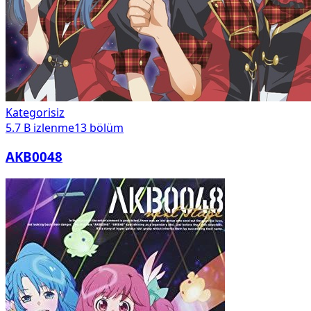
Kategorisiz
5.7 B
izlenme
13
bölüm
AKB0048