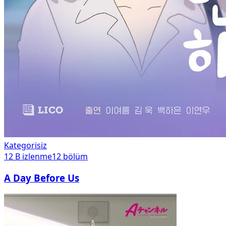
Kategorisiz
12 B
izlenme
12
bölüm
A Day Before Us