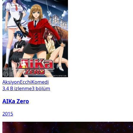
Aksiyon
Ecchi
Komedi
3.4 B
izlenme
3
bölüm
AIKa Zero
2015