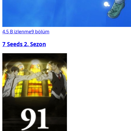
4.5 B
izlenme
9
bölüm
7 Seeds 2. Sezon