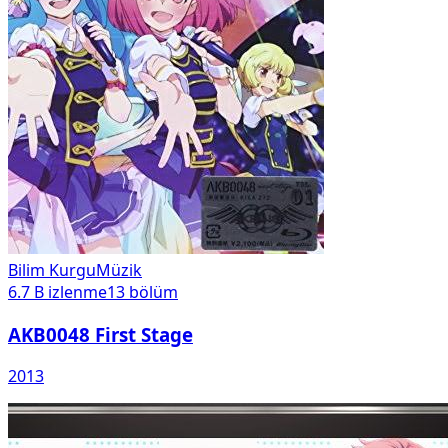
Bilim Kurgu
Müzik
6.7 B
izlenme
13
bölüm
AKB0048 First Stage
2013