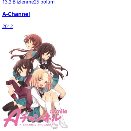
13.2 B
izlenme
25
bölüm
A-Channel
2012