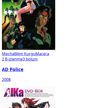
Mecha
Bilim Kurgu
Macera
2 B
izlenme
3
bölüm
AD Police
2008