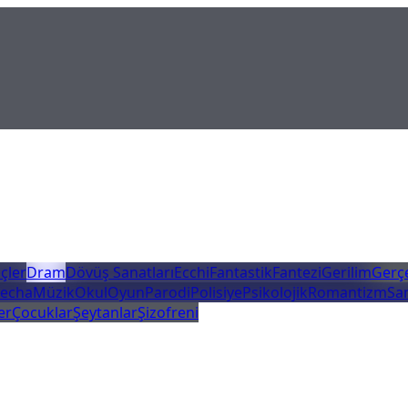
çler
Dram
Dövüş Sanatları
Ecchi
Fantastik
Fantezi
Gerilim
Gerç
echa
Müzik
Okul
Oyun
Parodi
Polisiye
Psikolojik
Romantizm
Sa
er
Çocuklar
Şeytanlar
Şizofreni