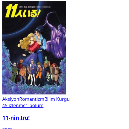
Aksiyon
Romantizm
Bilim Kurgu
45
izlenme
1
bölüm
11-nin Iru!