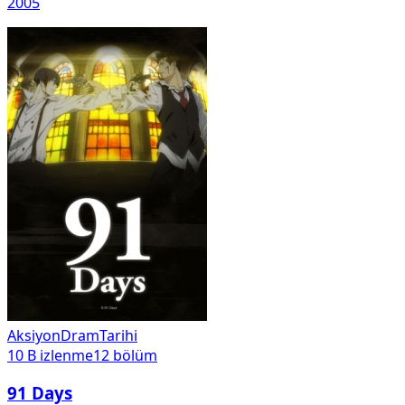
2005
Aksiyon
Dram
Tarihi
10 B
izlenme
12
bölüm
91 Days