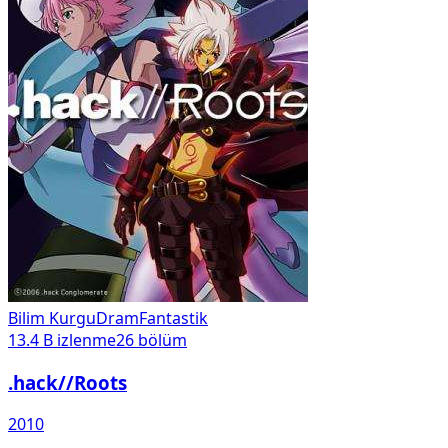
Bilim Kurgu
Dram
Fantastik
13.4 B
izlenme
26
bölüm
.hack//Roots
2010