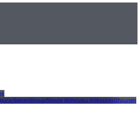
ek
muray
Seinen
Shoujo
Shoujo Ai
Shoujou Ai
Shounen
Shounen