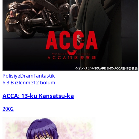
Polisiye
Dram
Fantastik
6.3 B
izlenme
12
bölüm
ACCA: 13-ku Kansatsu-ka
2002