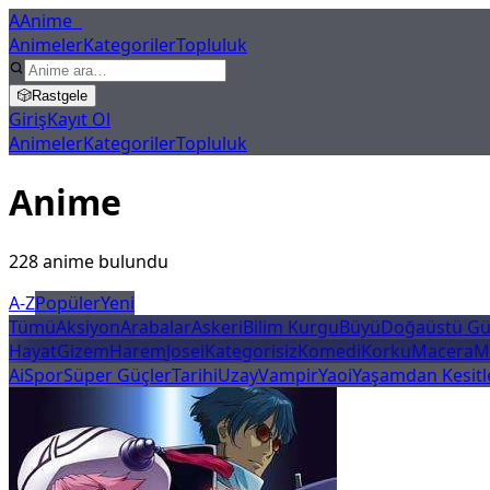
A
Anime
X
Animeler
Kategoriler
Topluluk
🎲
Rastgele
Giriş
Kayıt Ol
Animeler
Kategoriler
Topluluk
Anime
Listesi
228
anime bulundu
A-Z
Popüler
Yeni
Tümü
Aksiyon
Arabalar
Askeri
Bilim Kurgu
Büyü
Doğaüstü Gü
Hayat
Gizem
Harem
Josei
Kategorisiz
Komedi
Korku
Macera
M
Ai
Spor
Süper Güçler
Tarihi
Uzay
Vampir
Yaoi
Yaşamdan Kesitl