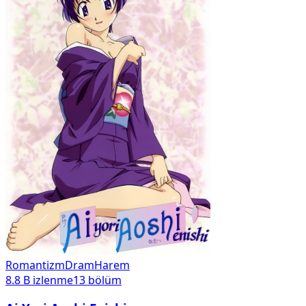
Romantizm
Dram
Harem
8.8 B
izlenme
13
bölüm