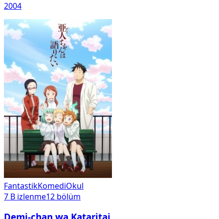
2004
Fantastik
Komedi
Okul
7 B
izlenme
12
bölüm
Demi-chan wa Kataritai