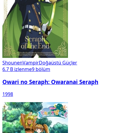
Shounen
Vampir
Doğaüstü Güçler
6.7 B
izlenme
9
bölüm
Owari no Seraph: Owaranai Seraph
1998