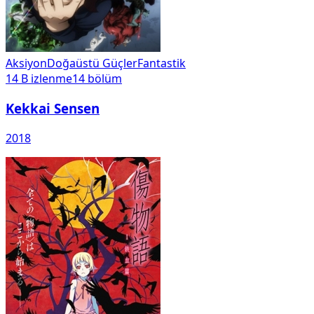
Aksiyon
Doğaüstü Güçler
Fantastik
14 B
izlenme
14
bölüm
Kekkai Sensen
2018