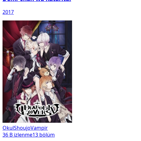
2017
Okul
Shoujo
Vampir
36 B
izlenme
13
bölüm