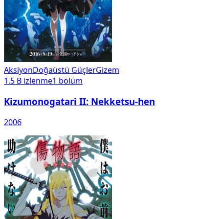
Aksiyon
Doğaüstü Güçler
Gizem
1.5 B
izlenme
1
bölüm
Kizumonogatari II: Nekketsu-hen
2006