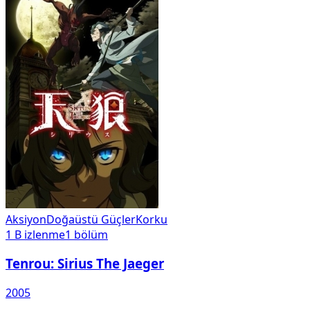
Aksiyon
Doğaüstü Güçler
Korku
1 B
izlenme
1
bölüm
Tenrou: Sirius The Jaeger
2005