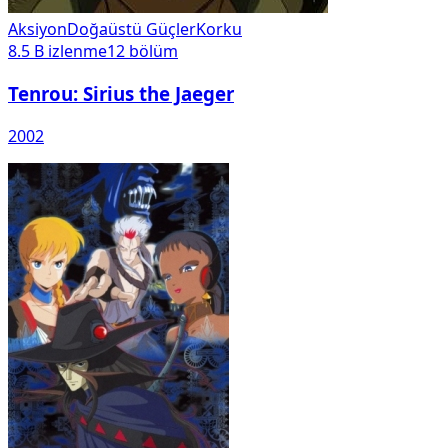
Aksiyon
Doğaüstü Güçler
Korku
8.5 B
izlenme
12
bölüm
Tenrou: Sirius the Jaeger
2002