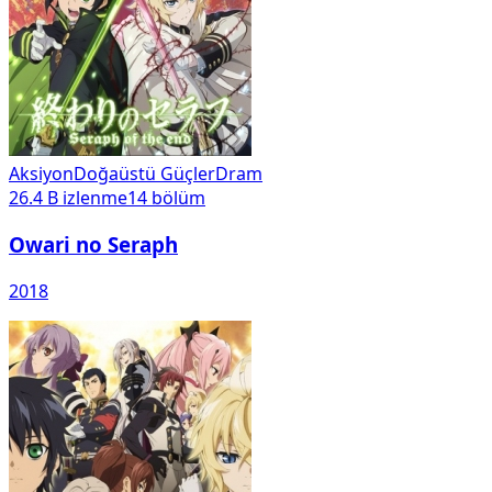
Aksiyon
Doğaüstü Güçler
Dram
26.4 B
izlenme
14
bölüm
Owari no Seraph
2018