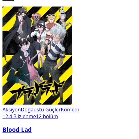
Aksiyon
Doğaüstü Güçler
Komedi
12.4 B
izlenme
12
bölüm
Blood Lad