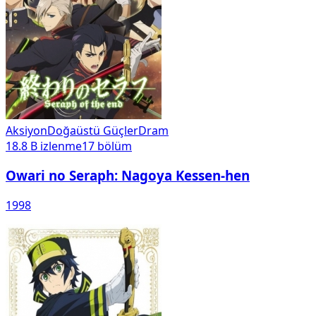
Aksiyon
Doğaüstü Güçler
Dram
18.8 B
izlenme
17
bölüm
Owari no Seraph: Nagoya Kessen-hen
1998