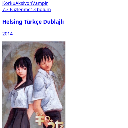
Korku
Aksiyon
Vampir
7.3 B
izlenme
13
bölüm
Helsing Türkçe Dublajlı
2014