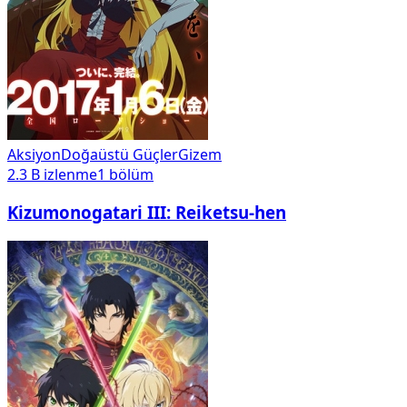
Aksiyon
Doğaüstü Güçler
Gizem
2.3 B
izlenme
1
bölüm
Kizumonogatari III: Reiketsu-hen