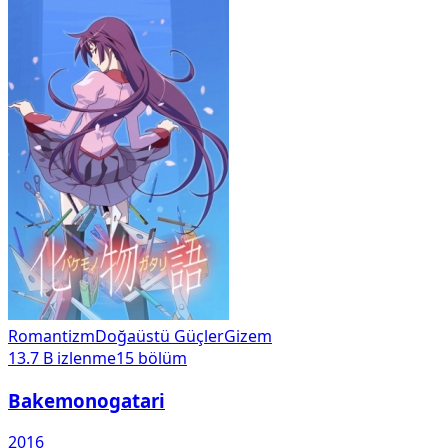
Romantizm
Doğaüstü Güçler
Gizem
13.7 B
izlenme
15
bölüm
Bakemonogatari
2016