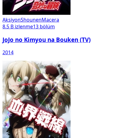
Aksiyon
Shounen
Macera
8.5 B
izlenme
13
bölüm
JoJo no Kimyou na Bouken (TV)
2014