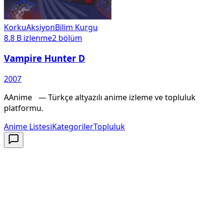
Korku
Aksiyon
Bilim Kurgu
8.8 B
izlenme
2
bölüm
Vampire Hunter D
2007
A
Anime
X
— Türkçe altyazılı anime izleme ve topluluk
platformu.
Anime Listesi
Kategoriler
Topluluk