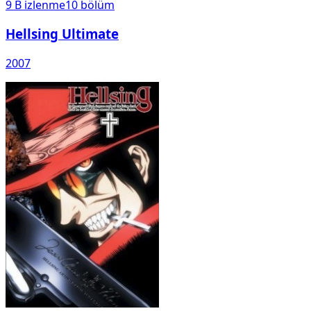
9 B
izlenme
10
bölüm
Hellsing Ultimate
2007