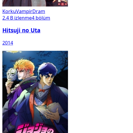
Korku
Vampir
Dram
2.4 B
izlenme
4
bölüm
Hitsuji no Uta
2014