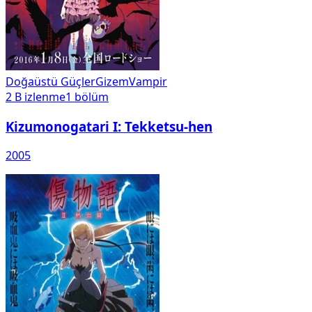
Doğaüstü Güçler
Gizem
Vampir
2 B
izlenme
1
bölüm
Kizumonogatari I: Tekketsu-hen
2005