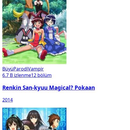
Büyü
Parodi
Vampir
6.7 B
izlenme
12
bölüm
Renkin San-kyuu Magical? Pokaan
2014