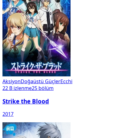
Aksiyon
Doğaüstü Güçler
Ecchi
22 B
izlenme
25
bölüm
Strike the Blood
2017