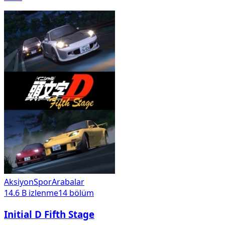
Aksiyon
Spor
Arabalar
14.6 B
izlenme
14
bölüm
Initial D Fifth Stage