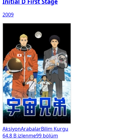
Initial D First Stage
2009
Aksiyon
Arabalar
Bilim Kurgu
64.8 B
izlenme
99
bölüm