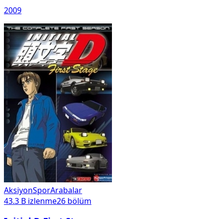
2009
Aksiyon
Spor
Arabalar
43.3 B
izlenme
26
bölüm