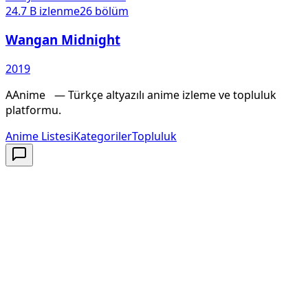
24.7 B
izlenme
26
bölüm
Wangan Midnight
2019
A
Anime
X
— Türkçe altyazılı anime izleme ve topluluk
platformu.
Anime Listesi
Kategoriler
Topluluk