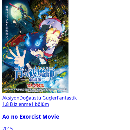
Aksiyon
Doğaüstü Güçler
Fantastik
1.8 B
izlenme
1
bölüm
Ao no Exorcist Movie
2015