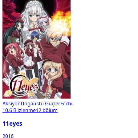
Aksiyon
Doğaüstü Güçler
Ecchi
10.6 B
izlenme
12
bölüm
11eyes
2016