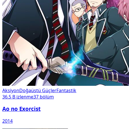
Aksiyon
Doğaüstü Güçler
Fantastik
36.5 B
izlenme
37
bölüm
Ao no Exorcist
2014