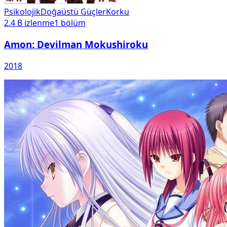
Psikolojik
Doğaüstü Güçler
Korku
2.4 B
izlenme
1
bölüm
Amon: Devilman Mokushiroku
2018