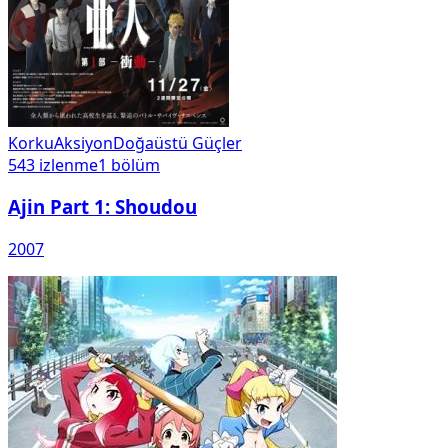
Korku
Aksiyon
Doğaüstü Güçler
543
izlenme
1
bölüm
Ajin Part 1: Shoudou
2007