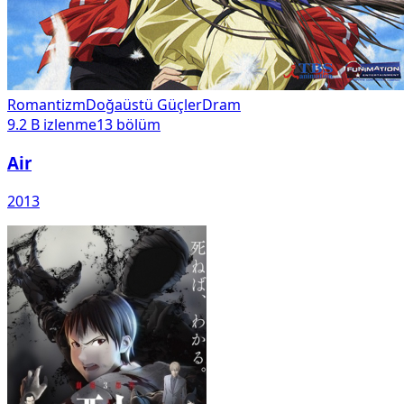
Romantizm
Doğaüstü Güçler
Dram
9.2 B
izlenme
13
bölüm
Air
2013