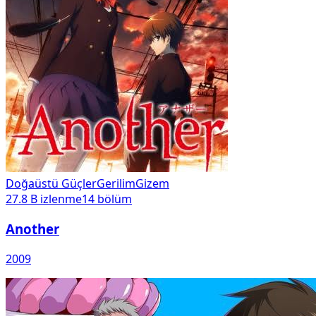
Doğaüstü Güçler
Gerilim
Gizem
27.8 B
izlenme
14
bölüm
Another
2009