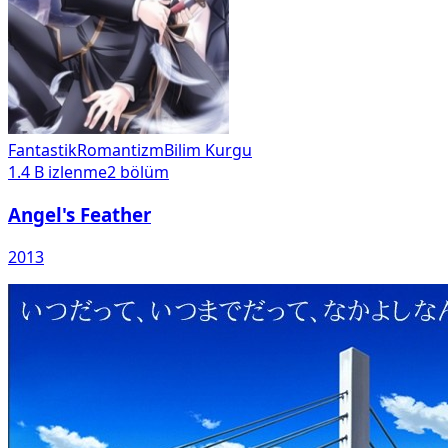
Fantastik
Romantizm
Bilim Kurgu
1.4 B
izlenme
2
bölüm
Angel's Feather
2013