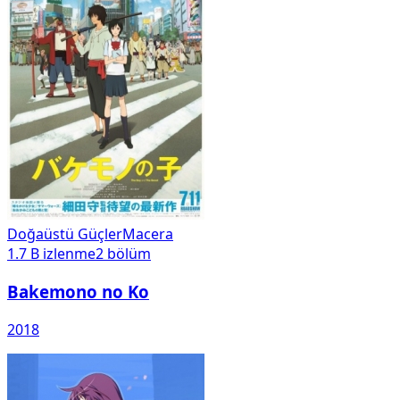
Doğaüstü Güçler
Macera
1.7 B
izlenme
2
bölüm
Bakemono no Ko
2018