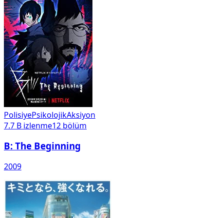
Polisiye
Psikolojik
Aksiyon
7.7 B
izlenme
12
bölüm
B: The Beginning
2009