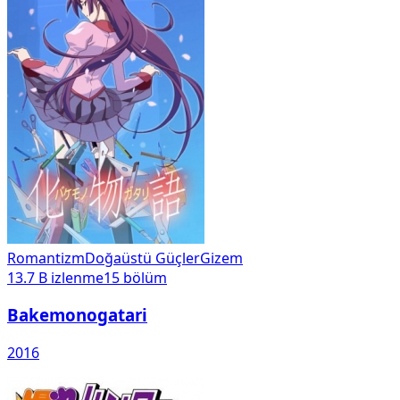
Romantizm
Doğaüstü Güçler
Gizem
13.7 B
izlenme
15
bölüm
Bakemonogatari
2016