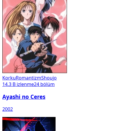
Korku
Romantizm
Shoujo
14.3 B
izlenme
24
bölüm
Ayashi no Ceres
2002