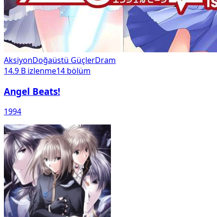
Aksiyon
Doğaüstü Güçler
Dram
14.9 B
izlenme
14
bölüm
Angel Beats!
1994