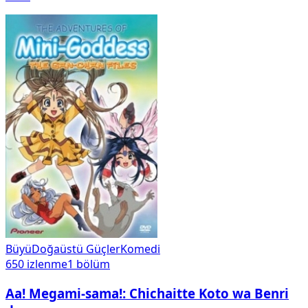
Büyü
Doğaüstü Güçler
Komedi
650
izlenme
1
bölüm
Aa! Megami-sama!: Chichaitte Koto wa Benri