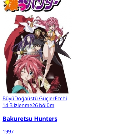
Büyü
Doğaüstü Güçler
Ecchi
14 B
izlenme
26
bölüm
Bakuretsu Hunters
1997