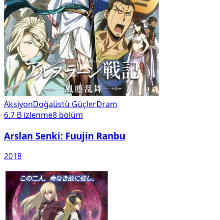
Aksiyon
Doğaüstü Güçler
Dram
6.7 B
izlenme
8
bölüm
Arslan Senki: Fuujin Ranbu
2018