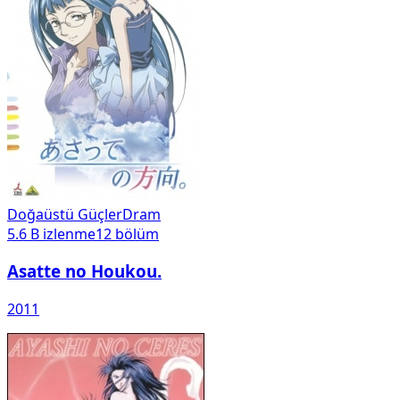
Doğaüstü Güçler
Dram
5.6 B
izlenme
12
bölüm
Asatte no Houkou.
2011