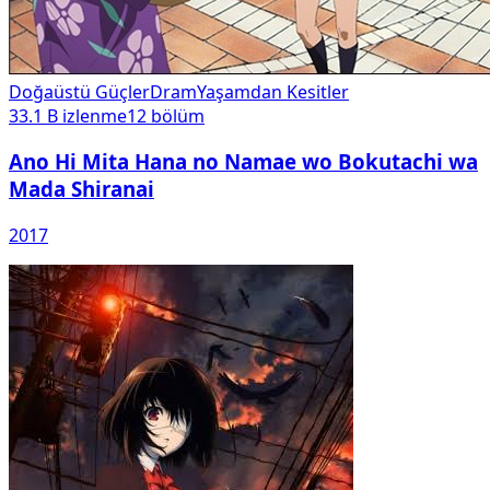
Doğaüstü Güçler
Dram
Yaşamdan Kesitler
33.1 B
izlenme
12
bölüm
Ano Hi Mita Hana no Namae wo Bokutachi wa
Mada Shiranai
2017