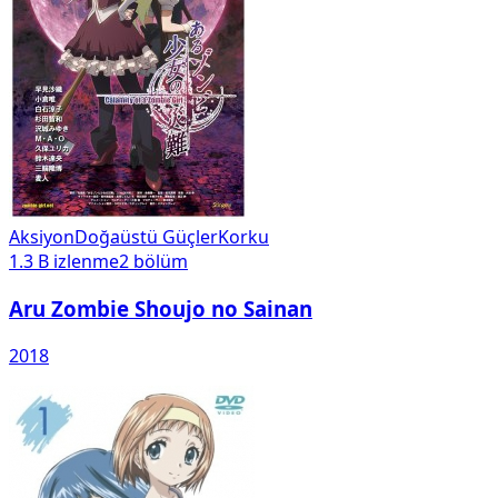
Aksiyon
Doğaüstü Güçler
Korku
1.3 B
izlenme
2
bölüm
Aru Zombie Shoujo no Sainan
2018