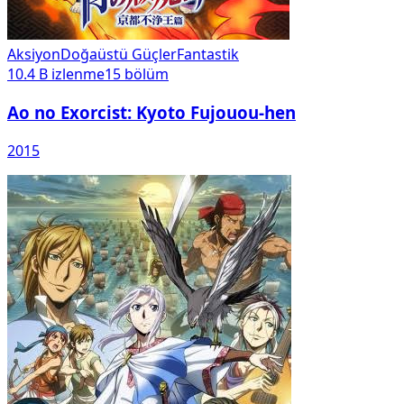
Aksiyon
Doğaüstü Güçler
Fantastik
10.4 B
izlenme
15
bölüm
Ao no Exorcist: Kyoto Fujouou-hen
2015