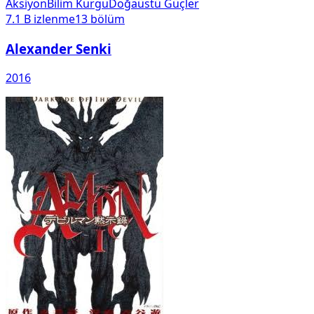
Aksiyon
Bilim Kurgu
Doğaüstü Güçler
7.1 B
izlenme
13
bölüm
Alexander Senki
2016