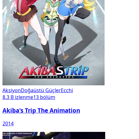
Aksiyon
Doğaüstü Güçler
Ecchi
8.3 B
izlenme
13
bölüm
Akiba's Trip The Animation
2014