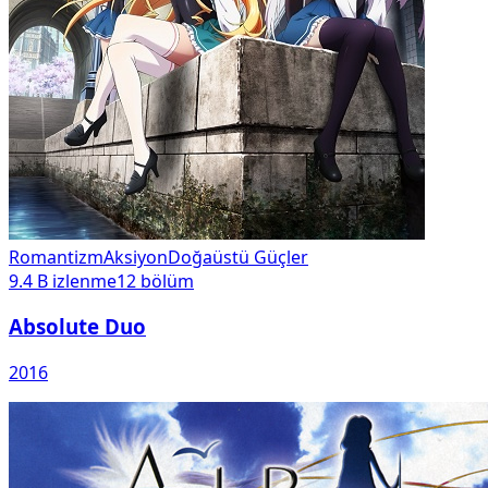
Romantizm
Aksiyon
Doğaüstü Güçler
9.4 B
izlenme
12
bölüm
Absolute Duo
2016