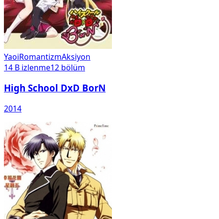
Yaoi
Romantizm
Aksiyon
14 B
izlenme
12
bölüm
High School DxD BorN
2014