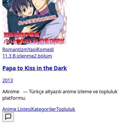
Romantizm
Yaoi
Komedi
11.3 B
izlenme
2
bölüm
Papa to Kiss in the Dark
2013
A
Anime
X
— Türkçe altyazılı anime izleme ve topluluk
platformu.
Anime Listesi
Kategoriler
Topluluk