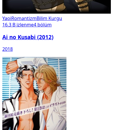
Yaoi
Romantizm
Bilim Kurgu
16.3 B
izlenme
4
bölüm
Ai no Kusabi (2012)
2018