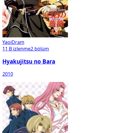
Yaoi
Dram
11 B
izlenme
2
bölüm
Hyakujitsu no Bara
2010