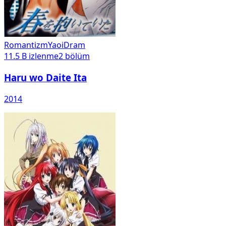
Romantizm
Yaoi
Dram
11.5 B
izlenme
2
bölüm
Haru wo Daite Ita
2014