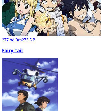
277
bölüm
273.5 B
Fairy Tail