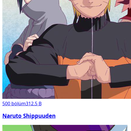
500
bölüm
312.5 B
Naruto Shippuuden