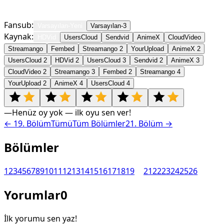
Fansub:
Varsayılan-Yeni
Varsayılan-3
Kaynak:
HDVid
UsersCloud
Sendvid
AnimeX
CloudVideo
Streamango
Fembed
Streamango 2
YourUpload
AnimeX 2
UsersCloud 2
HDVid 2
UsersCloud 3
Sendvid 2
AnimeX 3
CloudVideo 2
Streamango 3
Fembed 2
Streamango 4
YourUpload 2
AnimeX 4
UsersCloud 4
—
Henüz oy yok — ilk oyu sen ver!
←
19
. Bölüm
Tümü
Tüm Bölümler
21
. Bölüm →
Bölümler
1
2
3
4
5
6
7
8
9
10
11
12
13
14
15
16
17
18
19
20
21
22
23
24
25
26
Yorumlar
0
İlk yorumu sen yaz!