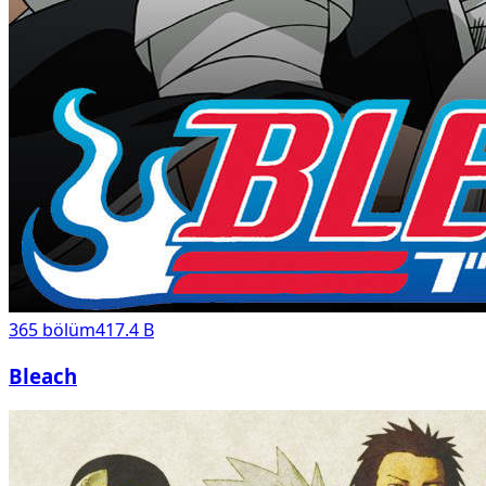
365
bölüm
417.4 B
Bleach