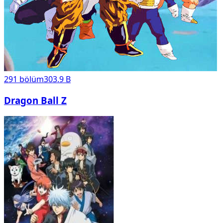
291
bölüm
303.9 B
Dragon Ball Z