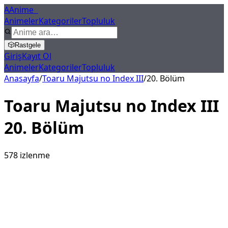
A
Anime
X
Animeler
Kategoriler
Topluluk
🎲
Rastgele
Giriş
Kayıt Ol
Animeler
Kategoriler
Topluluk
Anasayfa
/
Toaru Majutsu no Index III
/
20
. Bölüm
Toaru Majutsu no Index III
20
. Bölüm
578
izlenme