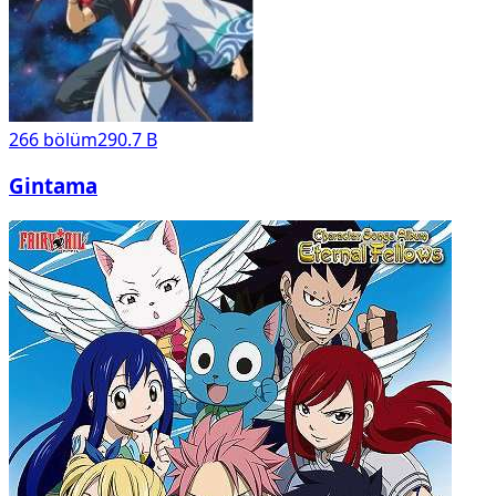
266
bölüm
290.7 B
Gintama