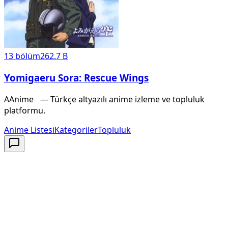
13
bölüm
262.7 B
Yomigaeru Sora: Rescue Wings
A
Anime
X
— Türkçe altyazılı anime izleme ve topluluk
platformu.
Anime Listesi
Kategoriler
Topluluk