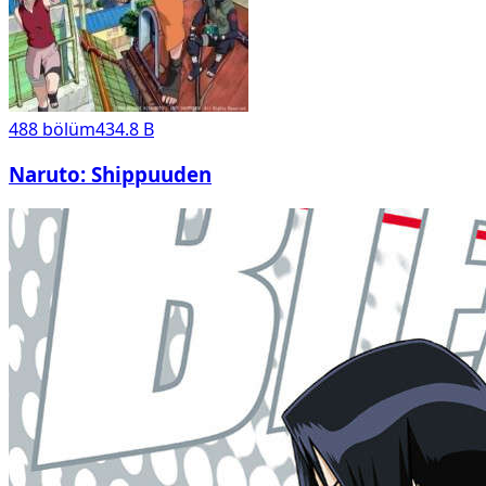
488
bölüm
434.8 B
Naruto: Shippuuden