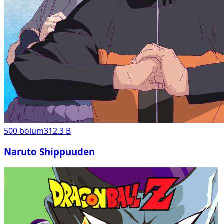
500
bölüm
312.3 B
Naruto Shippuuden