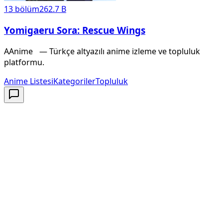
13
bölüm
262.7 B
Yomigaeru Sora: Rescue Wings
A
Anime
X
— Türkçe altyazılı anime izleme ve topluluk
platformu.
Anime Listesi
Kategoriler
Topluluk