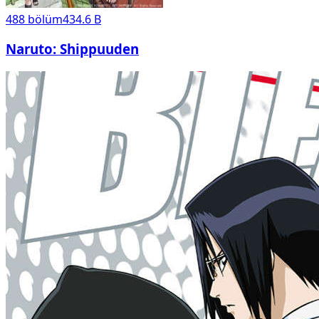
488
bölüm
434.6 B
Naruto: Shippuuden