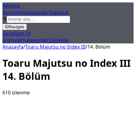
A
Anime
X
Animeler
Kategoriler
Topluluk
🎲
Rastgele
Giriş
Kayıt Ol
Animeler
Kategoriler
Topluluk
Anasayfa
/
Toaru Majutsu no Index III
/
14
. Bölüm
Toaru Majutsu no Index III
14
. Bölüm
610
izlenme