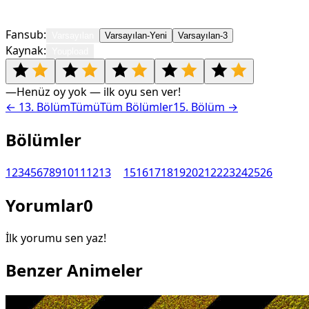
Fansub:
Varsayılan
Varsayılan-Yeni
Varsayılan-3
Kaynak:
Youpload
—
Henüz oy yok — ilk oyu sen ver!
←
13
. Bölüm
Tümü
Tüm Bölümler
15
. Bölüm →
Bölümler
1
2
3
4
5
6
7
8
9
10
11
12
13
14
15
16
17
18
19
20
21
22
23
24
25
26
Yorumlar
0
İlk yorumu sen yaz!
Benzer Animeler