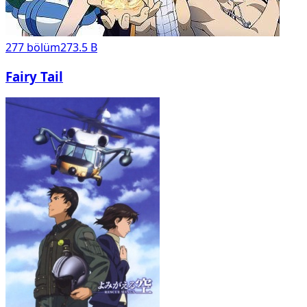
277
bölüm
273.5 B
Fairy Tail