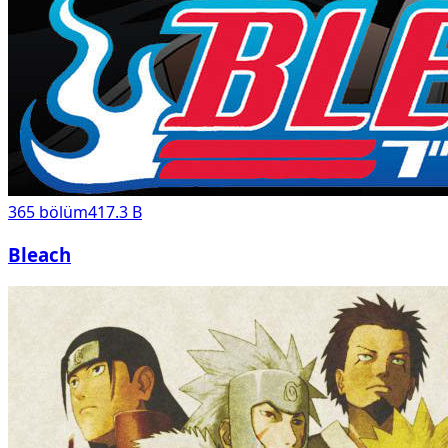
365
bölüm
417.3 B
Bleach