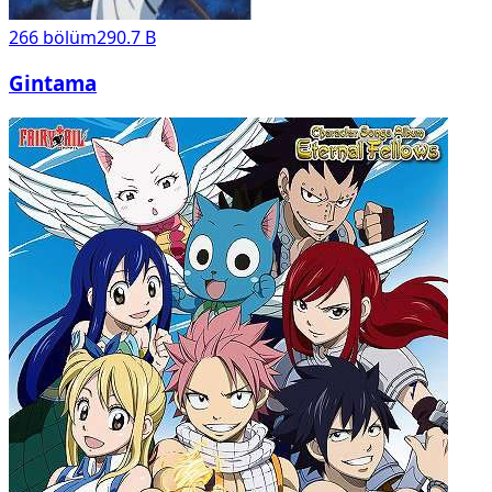
266
bölüm
290.7 B
Gintama