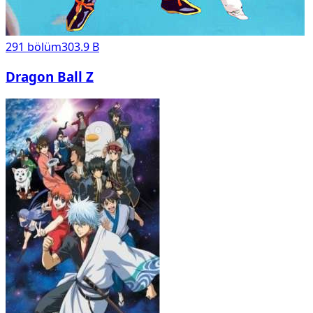
291
bölüm
303.9 B
Dragon Ball Z