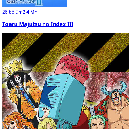
26
bölüm
2.4 Mn
Toaru Majutsu no Index III