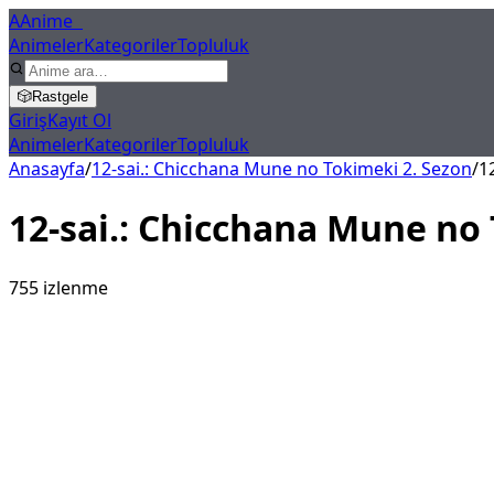
A
Anime
X
Animeler
Kategoriler
Topluluk
🎲
Rastgele
Giriş
Kayıt Ol
Animeler
Kategoriler
Topluluk
Anasayfa
/
12-sai.: Chicchana Mune no Tokimeki 2. Sezon
/
1
12-sai.: Chicchana Mune no
755
izlenme