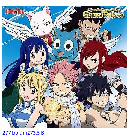
277
bölüm
273.5 B