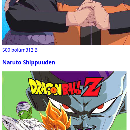
500
bölüm
312 B
Naruto Shippuuden