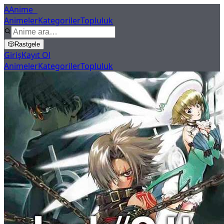
A
Anime
X
Animeler
Kategoriler
Topluluk
🎲
Rastgele
Giriş
Kayıt Ol
Animeler
Kategoriler
Topluluk