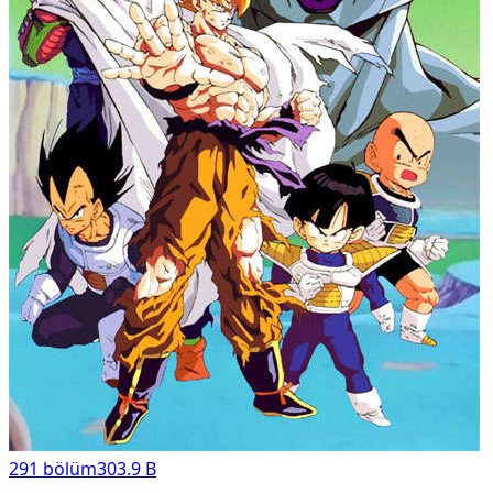
291
bölüm
303.9 B