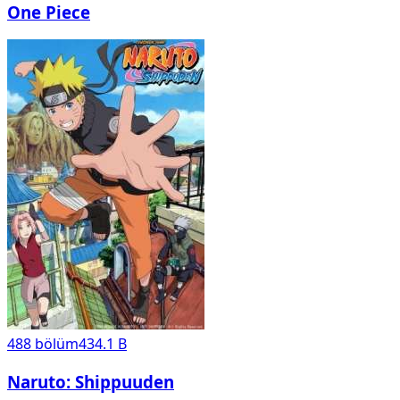
One Piece
488
bölüm
434.1 B
Naruto: Shippuuden