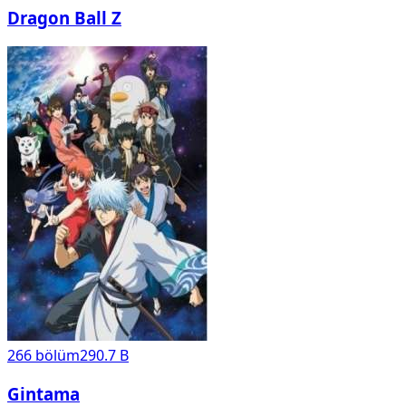
Dragon Ball Z
266
bölüm
290.7 B
Gintama