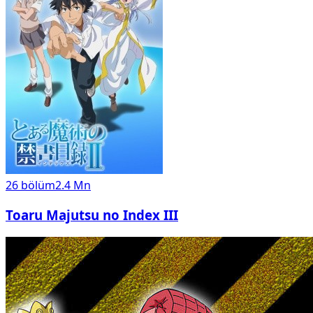
26
bölüm
2.4 Mn
Toaru Majutsu no Index III