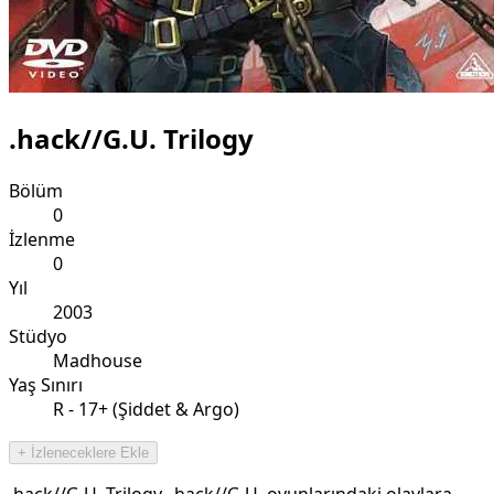
.hack//G.U. Trilogy
Bölüm
0
İzlenme
0
Yıl
2003
Stüdyo
Madhouse
Yaş Sınırı
R - 17+ (Şiddet & Argo)
+ İzleneceklere Ekle
.hack//G.U. Trilogy, .hack//G.U. oyunlarındaki olaylara