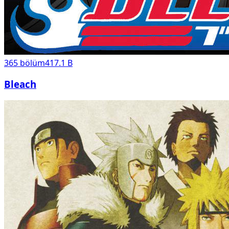
365
bölüm
417.1 B
Bleach