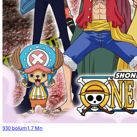
930
bölüm
1.7 Mn