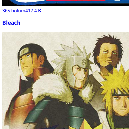
365
bölüm
417.4 B
Bleach