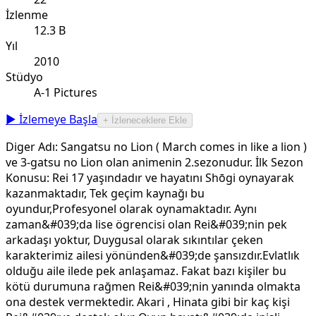
İzlenme
12.3 B
Yıl
2010
Stüdyo
A-1 Pictures
▶ İzlemeye Başla
+ İzleneceklere Ekle
Diger Adı: Sangatsu no Lion ( March comes in like a lion )
ve 3-gatsu no Lion olan animenin 2.sezonudur. İlk Sezon
Konusu: Rei 17 yaşındadır ve hayatını Shōgi oynayarak
kazanmaktadır, Tek geçim kaynağı bu
oyundur,Profesyonel olarak oynamaktadır. Aynı
zaman&#039;da lise ögrencisi olan Rei&#039;nin pek
arkadaşı yoktur, Duygusal olarak sıkıntılar çeken
karakterimiz ailesi yönünden&#039;de şansızdır.Evlatlık
olduğu aile ilede pek anlaşamaz. Fakat bazı kişiler bu
kötü durumuna rağmen Rei&#039;nin yanında olmakta
ona destek vermektedir. Akari , Hinata gibi bir kaç kişi