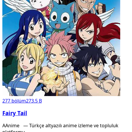
277
bölüm
273.5 B
Fairy Tail
A
Anime
X
— Türkçe altyazılı anime izleme ve topluluk
platformu.