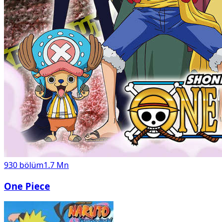
930
bölüm
1.7 Mn
One Piece