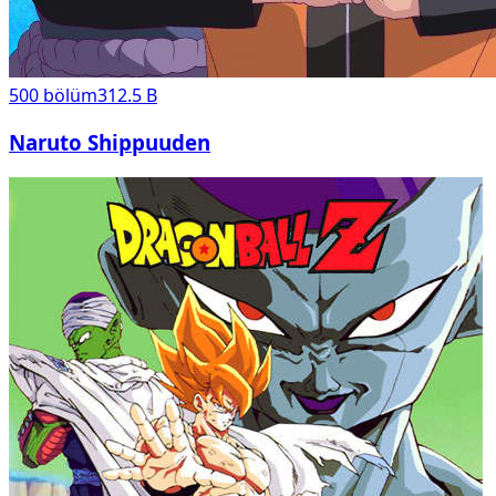
500
bölüm
312.5 B
Naruto Shippuuden