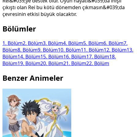
Rei&#039;ye destek olur. Oyun hayatı&#039;da inişli
çıkıştı olan Rei bu kötü dönemden çıkmasın&#039;da
çevresinin etkisi büyük olacaktır.
Bölümler
1
. Bölüm
2
. Bölüm
3
. Bölüm
4
. Bölüm
5
. Bölüm
6
. Bölüm
7
.
Bölüm
8
. Bölüm
9
. Bölüm
10
. Bölüm
11
. Bölüm
12
. Bölüm
13
.
Bölüm
14
. Bölüm
15
. Bölüm
16
. Bölüm
17
. Bölüm
18
.
Bölüm
19
. Bölüm
20
. Bölüm
21
. Bölüm
22
. Bölüm
Benzer Animeler