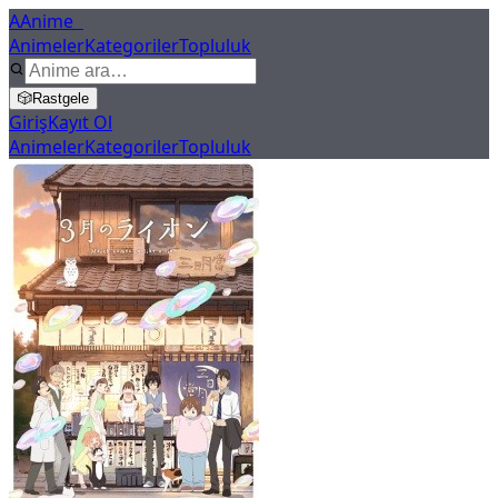
A
Anime
X
Animeler
Kategoriler
Topluluk
🎲
Rastgele
Giriş
Kayıt Ol
Animeler
Kategoriler
Topluluk