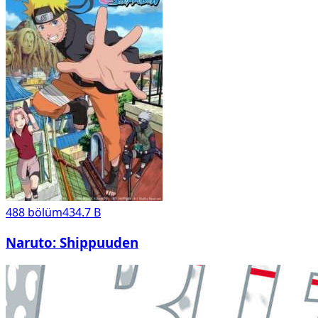
488
bölüm
434.7 B
Naruto: Shippuuden