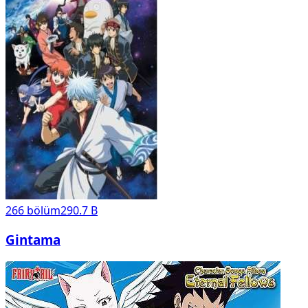
266
bölüm
290.7 B
Gintama