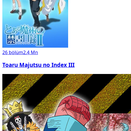
26
bölüm
2.4 Mn
Toaru Majutsu no Index III