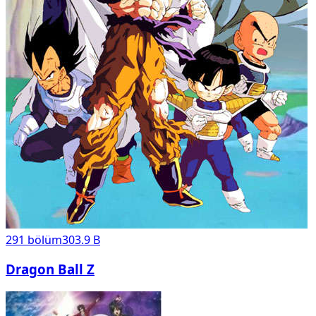
291
bölüm
303.9 B
Dragon Ball Z